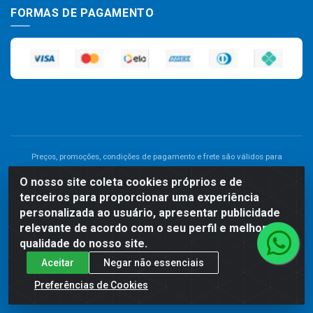
FORMAS DE PAGAMENTO
Preços, promoções, condições de pagamento e frete são válidos para
compras realizadas exclusivamente pelo site. Caso haja divergência de
O nosso site coleta cookies próprios e de
preço de um produto, será válido o preço que for exibido no carrinho de
terceiros para proporcionar uma experiência
compras do site no momento do pagamento. As vendas estão sujeitas a
análise e disponibilidade do estoque. Imagens de produtos meramente
personalizada ao usuário, apresentar publicidade
ilustrativas.
relevante de acordo com o seu perfil e melhorar a
qualidade do nosso site.
Comercial de Construção 2001 LTDA - Av. Congresso
Aceitar
Negar não essenciais
Eucarístico, 1179 - São José, Carpina - PE - CEP: 55811-000 -
70.220.389/0001-66
Preferências de Cookies