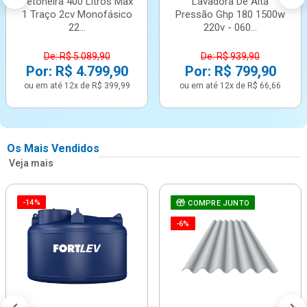
Betoneira 400 Litros Max
Lavadora De Alta
1 Traço 2cv Monofásico
Pressão Ghp 180 1500w
22...
220v - 060...
De: R$ 5.089,90
De: R$ 939,90
Por: R$ 4.799,90
Por: R$ 799,90
ou em até 12x de R$ 399,99
ou em até 12x de R$ 66,66
Os Mais Vendidos
Veja mais
-14%
COMPRE JUNTO
-6%