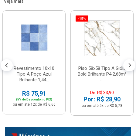
Veja mais
-15%
Revestimento 10x10
Piso 58x58 Tipo A Gióia
Tipo A Poço Azul
Bold Brilhante P4 2,68m²
Brilhante 1,44...
-...
R$ 75,91
De: R$ 33,90
Por: R$ 28,90
(5% de Desconto no PIX)
ou em até 12x de R$ 6,66
ou em até 5x de R$ 5,78