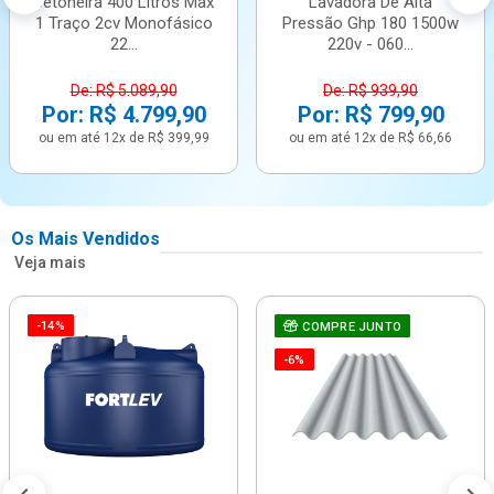
Betoneira 400 Litros Max
Lavadora De Alta
1 Traço 2cv Monofásico
Pressão Ghp 180 1500w
22...
220v - 060...
De: R$ 5.089,90
De: R$ 939,90
Por: R$ 4.799,90
Por: R$ 799,90
ou em até 12x de R$ 399,99
ou em até 12x de R$ 66,66
Os Mais Vendidos
Veja mais
-14%
COMPRE JUNTO
-6%