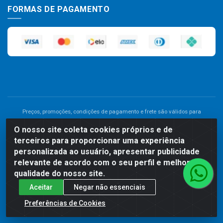
FORMAS DE PAGAMENTO
Preços, promoções, condições de pagamento e frete são válidos para
compras realizadas exclusivamente pelo site. Caso haja divergência de
O nosso site coleta cookies próprios e de
preço de um produto, será válido o preço que for exibido no carrinho de
terceiros para proporcionar uma experiência
compras do site no momento do pagamento. As vendas estão sujeitas a
análise e disponibilidade do estoque. Imagens de produtos meramente
personalizada ao usuário, apresentar publicidade
ilustrativas.
relevante de acordo com o seu perfil e melhorar a
qualidade do nosso site.
Comercial de Construção 2001 LTDA - Av. Congresso
Aceitar
Negar não essenciais
Eucarístico, 1179 - São José, Carpina - PE - CEP: 55811-000 -
70.220.389/0001-66
Preferências de Cookies