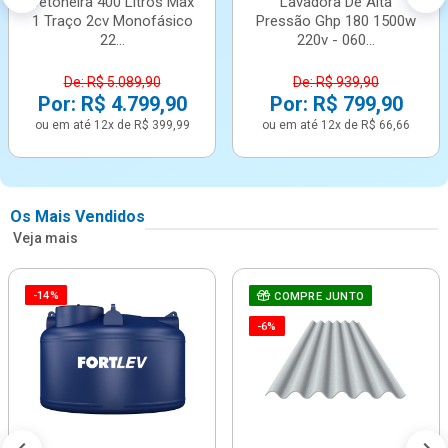
Betoneira 400 Litros Max
Lavadora De Alta
1 Traço 2cv Monofásico
Pressão Ghp 180 1500w
22...
220v - 060...
De: R$ 5.089,90
De: R$ 939,90
Por: R$ 4.799,90
Por: R$ 799,90
ou em até 12x de R$ 399,99
ou em até 12x de R$ 66,66
Os Mais Vendidos
Veja mais
-14%
COMPRE JUNTO
-6%