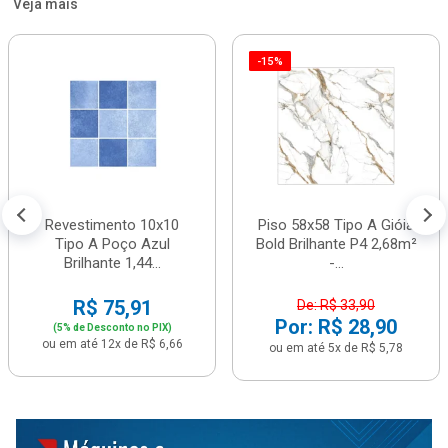
Veja mais
-15%
Revestimento 10x10
Piso 58x58 Tipo A Gióia
Tipo A Poço Azul
Bold Brilhante P4 2,68m²
Brilhante 1,44...
-...
R$ 75,91
De: R$ 33,90
Por: R$ 28,90
(5% de Desconto no PIX)
ou em até 12x de R$ 6,66
ou em até 5x de R$ 5,78