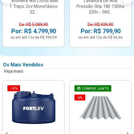
Betoneira 400 Litros Max
Lavadora De Alta
1 Traço 2cv Monofásico
Pressão Ghp 180 1500w
22...
220v - 060...
De: R$ 5.089,90
De: R$ 939,90
Por: R$ 4.799,90
Por: R$ 799,90
ou em até 12x de R$ 399,99
ou em até 12x de R$ 66,66
Os Mais Vendidos
Veja mais
-14%
COMPRE JUNTO
-6%