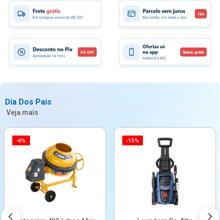
Dia Dos Pais
Veja mais
-6%
-15%