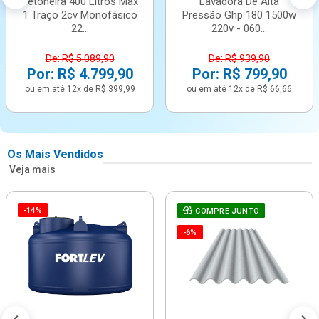
Betoneira 400 Litros Max
Lavadora De Alta
1 Traço 2cv Monofásico
Pressão Ghp 180 1500w
22...
220v - 060...
De: R$ 5.089,90
De: R$ 939,90
Por: R$ 4.799,90
Por: R$ 799,90
ou em até 12x de R$ 399,99
ou em até 12x de R$ 66,66
Os Mais Vendidos
Veja mais
-14%
COMPRE JUNTO
-6%