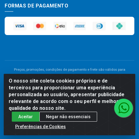
FORMAS DE PAGAMENTO
Preços, promoções, condições de pagamento e frete são válidos para
compras realizadas exclusivamente pelo site. Caso haja divergência de
O nosso site coleta cookies próprios e de
preço de um produto, será válido o preço que for exibido no carrinho de
terceiros para proporcionar uma experiência
compras do site no momento do pagamento. As vendas estão sujeitas a
análise e disponibilidade do estoque. Imagens de produtos meramente
personalizada ao usuário, apresentar publicidade
ilustrativas.
relevante de acordo com o seu perfil e melhorar a
qualidade do nosso site.
Comercial de Construção 2001 LTDA - Av. Congresso
Aceitar
Negar não essenciais
Eucarístico, 1179 - São José, Carpina - PE - CEP: 55811-000 -
70.220.389/0001-66
Preferências de Cookies