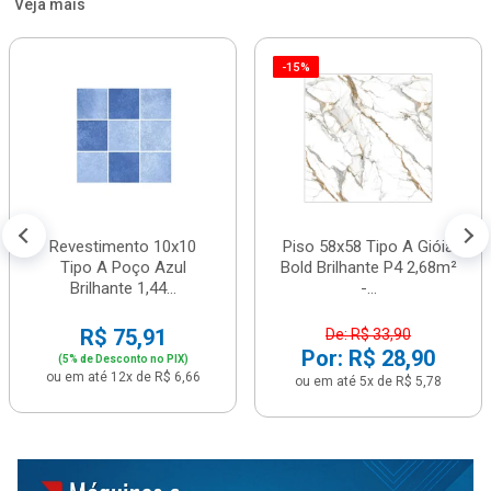
Veja mais
-15%
Revestimento 10x10
Piso 58x58 Tipo A Gióia
Tipo A Poço Azul
Bold Brilhante P4 2,68m²
Brilhante 1,44...
-...
R$ 75,91
De: R$ 33,90
Por: R$ 28,90
(5% de Desconto no PIX)
ou em até 12x de R$ 6,66
ou em até 5x de R$ 5,78