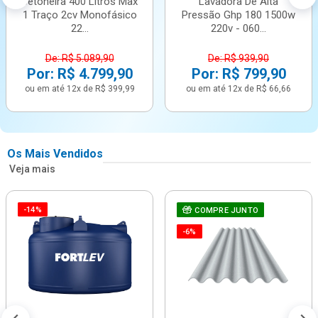
Betoneira 400 Litros Max
Lavadora De Alta
1 Traço 2cv Monofásico
Pressão Ghp 180 1500w
22...
220v - 060...
De: R$ 5.089,90
De: R$ 939,90
Por: R$ 4.799,90
Por: R$ 799,90
ou em até 12x de R$ 399,99
ou em até 12x de R$ 66,66
Os Mais Vendidos
Veja mais
-14%
COMPRE JUNTO
-6%