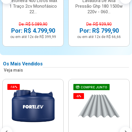
Betoneira 400 Litros Max
Lavadora De Alta
1 Traço 2cv Monofásico
Pressão Ghp 180 1500w
22...
220v - 060...
De: R$ 5.089,90
De: R$ 939,90
Por: R$ 4.799,90
Por: R$ 799,90
ou em até 12x de R$ 399,99
ou em até 12x de R$ 66,66
Os Mais Vendidos
Veja mais
-14%
COMPRE JUNTO
-6%