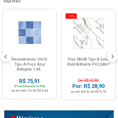
Veja mais
-15%
Revestimento 10x10
Piso 58x58 Tipo A Gióia
Tipo A Poço Azul
Bold Brilhante P4 2,68m²
Brilhante 1,44...
-...
R$ 75,91
De: R$ 33,90
Por: R$ 28,90
(5% de Desconto no PIX)
ou em até 12x de R$ 6,66
ou em até 5x de R$ 5,78