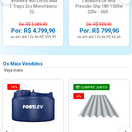
Betoneira 400 Litros Max
Lavadora De Alta
1 Traço 2cv Monofásico
Pressão Ghp 180 1500w
22...
220v - 060...
De: R$ 5.089,90
De: R$ 939,90
Por: R$ 4.799,90
Por: R$ 799,90
ou em até 12x de R$ 399,99
ou em até 12x de R$ 66,66
Os Mais Vendidos
Veja mais
-14%
COMPRE JUNTO
-6%