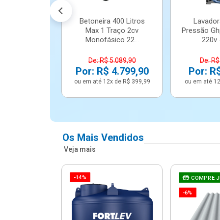
Betoneira 400 Litros
Lavador
Max 1 Traço 2cv
Pressão Gh
Monofásico 22...
220v -
De: R$ 5.089,90
De: R$
Por: R$ 4.799,90
Por: R
ou em até 12x de R$ 399,99
ou em até 12
Os Mais Vendidos
Veja mais
-14%
e Correr 4
COMPRE 
e Alumínio
-6%
Vidro ...
.614,91