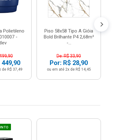
Por: R$ 
ou em até 12x 
 Polietileno
Piso 58x58 Tipo A Gióia
2010007 -
Bold Brilhante P4 2,68m²
tlev
-...
 499,90
De: R$ 33,90
 449,90
Por: R$ 28,90
x de R$ 37,49
ou em até 2x de R$ 14,45
UNTO
Sifão Ajustá
COMPRE JU
66cm Br
2691652