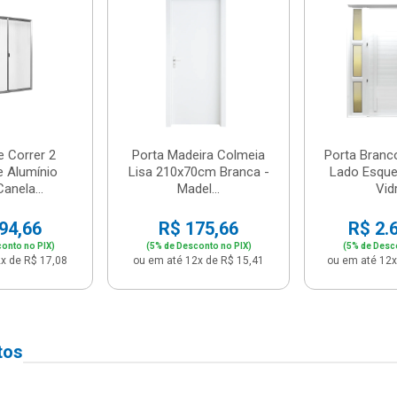
e Correr 2
Porta Madeira Colmeia
Porta Branc
e Alumínio
Lisa 210x70cm Branca -
Lado Esque
anela...
Madel...
Vidr
94,66
R$ 175,66
R$ 2.
onto no PIX)
(5% de Desconto no PIX)
(5% de Desc
x de R$ 17,08
ou em até 12x de R$ 15,41
ou em até 12x
tos