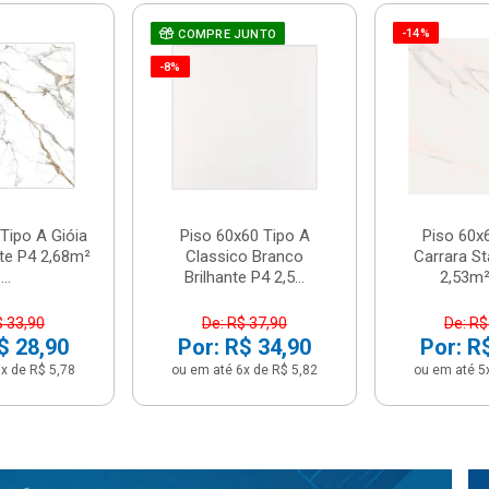
-14%
COMPRE JUNTO
-8%
Tipo A Gióia
Piso 60x60 Tipo A
Piso 60x
nte P4 2,68m²
Classico Branco
Carrara St
...
Brilhante P4 2,5...
2,53m² 
$ 33,90
De: R$ 37,90
De: R$
$ 28,90
Por: R$ 34,90
Por: R
x de R$ 5,78
ou em até 6x de R$ 5,82
ou em até 5