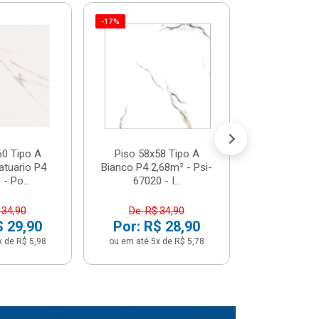
-17%
Piso 58x5
Psi66450 P
Psi66450
R$ 3
(5% de Desco
ou em até 6x
60 Tipo A
Piso 58x58 Tipo A
atuario P4
Bianco P4 2,68m² - Psi-
- Po...
67020 - I...
 34,90
De: R$ 34,90
$ 29,90
Por: R$ 28,90
x de R$ 5,98
ou em até 5x de R$ 5,78