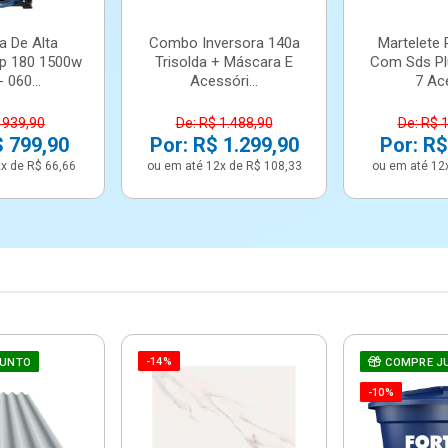
a De Alta
Combo Inversora 140a
Martelete 
p 180 1500w
Trisolda + Máscara E
Com Sds Pl
 060...
Acessóri...
7 Ace
 939,90
De: R$ 1.488,90
De: R$ 
$ 799,90
Por: R$ 1.299,90
Por: R$
x de R$ 66,66
ou em até 12x de R$ 108,33
ou em até 12
-14%
JUNTO
COMPRE J
-10%