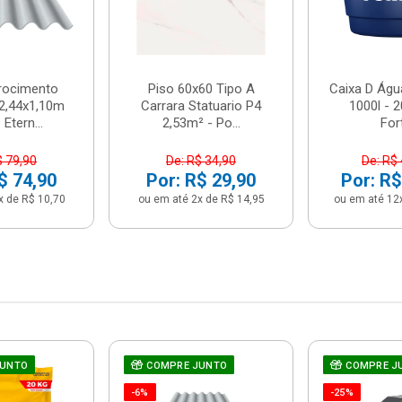
brocimento
Piso 60x60 Tipo A
Caixa D Água
2,44x1,10m
Carrara Statuario P4
1000l - 
Etern...
2,53m² - Po...
For
$ 79,90
De: R$ 34,90
De: R$
$ 74,90
Por: R$ 29,90
Por: R$
x de R$ 10,70
ou em até 2x de R$ 14,95
ou em até 12
JUNTO
COMPRE JUNTO
COMPRE J
-6%
-25%