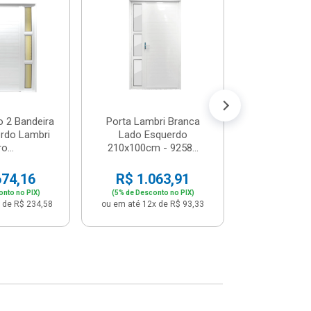
Postigo 
Branca La
R$ 65
(5% de Desco
ou em até 12x
o 2 Bandeira
Porta Lambri Branca
rdo Lambri
Lado Esquerdo
o...
210x100cm - 9258...
674,16
R$ 1.063,91
onto no PIX)
(5% de Desconto no PIX)
 de R$ 234,58
ou em até 12x de R$ 93,33