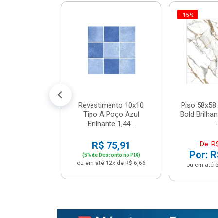
-15%
 Tipo A Pipa
JUNTO
m² - Stela
$ 33,90
R$ 28,90
5x de R$ 5,78
Revestimento 10x10
Piso 58x58 
Tipo A Poço Azul
Bold Brilha
Brilhante 1,44...
-
R$ 75,91
De: R
Por: R
(5% de Desconto no PIX)
ou em até 12x de R$ 6,66
ou em até 5