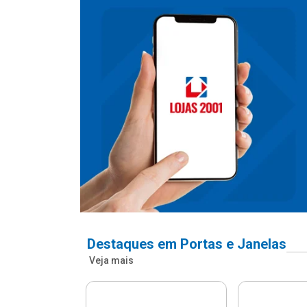
Destaques em Portas e Janelas
Veja mais
nfonada Pvc