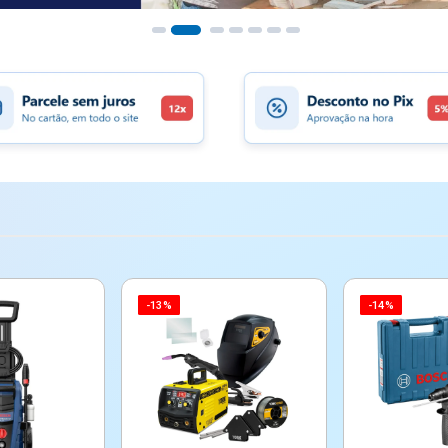
-13%
-14%