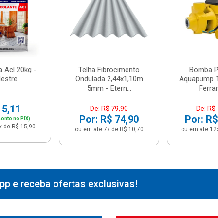
 Acl 20kg -
Telha Fibrocimento
Bomba Pe
estre
Ondulada 2,44x1,10m
Aquapump 1
5mm - Etern...
Ferrari
15,11
De: R$ 79,90
De: R$
Por: R$ 74,90
Por: R$
onto no PIX)
x de R$ 15,90
ou em até 7x de R$ 10,70
ou em até 12
p e receba ofertas exclusivas!