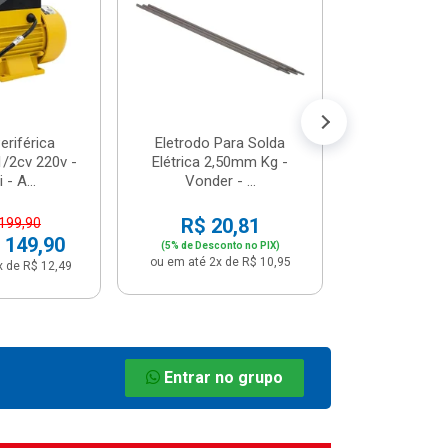
R$ 8
(5% de Desco
ou em até 1x
riférica
Eletrodo Para Solda
/2cv 220v -
Elétrica 2,50mm Kg -
 - A...
Vonder - ...
R$ 20,81
 199,90
 149,90
(5% de Desconto no PIX)
ou em até 2x de R$ 10,95
x de R$ 12,49
Entrar no grupo