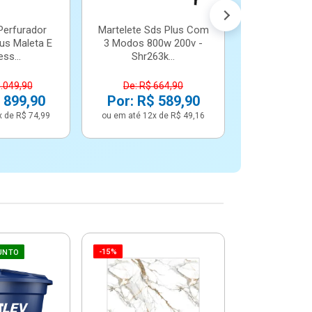
Perfurador
Martelete Sds Plus Com
us Maleta E
3 Modos 800w 200v -
ss...
Shr263k...
1.049,90
De: R$ 664,90
 899,90
Por: R$ 589,90
x de R$ 74,99
ou em até 12x de R$ 49,16
-15%
-6%
UNTO
Betoneira 
Max 1 Tr
Monofási
De: R$ 5