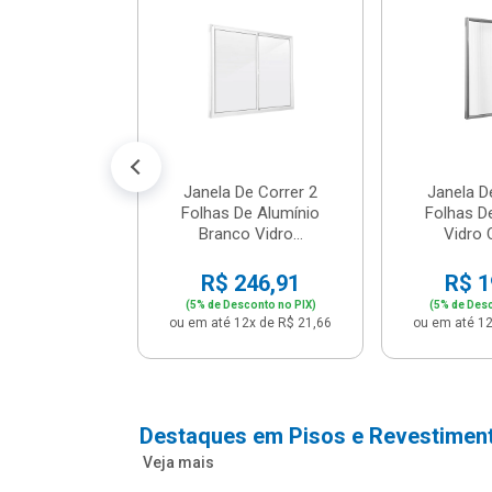
m Branco -
04 - P...
147,16
conto no PIX)
2x de R$ 12,91
Janela De Correr 2
Janela D
Folhas De Alumínio
Folhas D
Branco Vidro...
Vidro C
R$ 246,91
R$ 1
(5% de Desconto no PIX)
(5% de Desc
ou em até 12x de R$ 21,66
ou em até 12
Destaques em Pisos e Revestimen
Veja mais