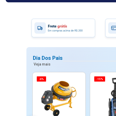
Dia Dos Pais
Veja mais
-6%
-15%
ico Mypa De
dos - Dallare
Dl...
$ 67,90
R$ 54,90
5x de R$ 10,98