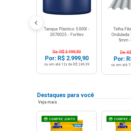
conto no PIX)
2x de R$ 141,66
Tanque Plástico 5.000l -
Telha Fi
2070025 - Fortlev
Ondulada 
5mm - 
De: R$ 3.499,90
De: R
Por: R$ 2.999,90
Por: R
ou em até 12x de R$ 249,99
ou em até 7
Destaques para você
Veja mais
a Com Caixa
COMPRE JUNTO
COMPRE 
 + Assento
ário 3...