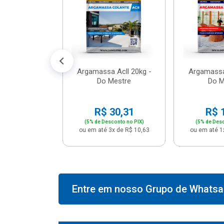
574,66
conto no PIX)
2x de R$ 50,41
Argamassa Acll 20kg -
Argamassa
Do Mestre
Do M
R$ 30,31
R$ 
(5% de Desconto no PIX)
(5% de Desc
ou em até 3x de R$ 10,63
ou em até 1
Entre em nosso Grupo de Whatsap