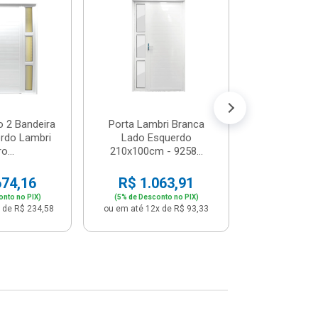
Postigo 
Branca La
R$ 65
(5% de Desco
ou em até 12x
o 2 Bandeira
Porta Lambri Branca
rdo Lambri
Lado Esquerdo
o...
210x100cm - 9258...
674,16
R$ 1.063,91
onto no PIX)
(5% de Desconto no PIX)
 de R$ 234,58
ou em até 12x de R$ 93,33