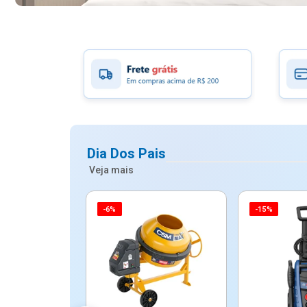
Dia Dos Pais
Veja mais
-6%
-15%
ico Mypa De
dos - Dallare
Dl...
$ 67,90
R$ 54,90
5x de R$ 10,98