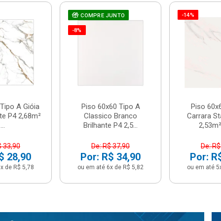
-14%
COMPRE JUNTO
-8%
Tipo A Gióia
Piso 60x60 Tipo A
Piso 60x
nte P4 2,68m²
Classico Branco
Carrara St
...
Brilhante P4 2,5...
2,53m² 
$ 33,90
De: R$ 37,90
De: R$
$ 28,90
Por: R$ 34,90
Por: R
x de R$ 5,78
ou em até 6x de R$ 5,82
ou em até 5