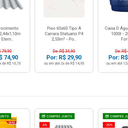
brocimento
Piso 60x60 Tipo A
Caixa D Água
2,44x1,10m
Carrara Statuario P4
1000l - 
Etern...
2,53m² - Po...
For
$ 79,90
De: R$ 34,90
De: R$
$ 74,90
Por: R$ 29,90
Por: R$
x de R$ 10,70
ou em até 2x de R$ 14,95
ou em até 12
JUNTO
COMPRE JUNTO
COMPRE J
-6%
-25%