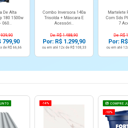
a De Alta
Combo Inversora 140a
Martelete 
p 180 1500w
Trisolda + Máscara E
Com Sds Pl
 060...
Acessóri...
7 Ace
 939,90
De: R$ 1.488,90
De: R$ 
$ 799,90
Por: R$ 1.299,90
Por: R$
x de R$ 66,66
ou em até 12x de R$ 108,33
ou em até 12
-14%
JUNTO
COMPRE J
-10%