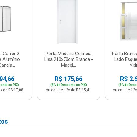
e Correr 2
Porta Madeira Colmeia
Porta Branc
e Alumínio
Lisa 210x70cm Branca -
Lado Esque
anela...
Madel...
Vidr
94,66
R$ 175,66
R$ 2.
onto no PIX)
(5% de Desconto no PIX)
(5% de Desc
x de R$ 17,08
ou em até 12x de R$ 15,41
ou em até 12x
tos