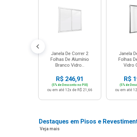
m Branco -
04 - P...
147,16
conto no PIX)
2x de R$ 12,91
Janela De Correr 2
Janela D
Folhas De Alumínio
Folhas D
Branco Vidro...
Vidro C
R$ 246,91
R$ 1
(5% de Desconto no PIX)
(5% de Desc
ou em até 12x de R$ 21,66
ou em até 12
Destaques em Pisos e Revestimen
Veja mais