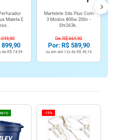
Perfurador
Martelete Sds Plus Com
us Maleta E
3 Modos 800w 200v -
ss...
Shr263k...
1.049,90
De: R$ 664,90
 899,90
Por: R$ 589,90
x de R$ 74,99
ou em até 12x de R$ 49,16
-15%
-6%
UNTO