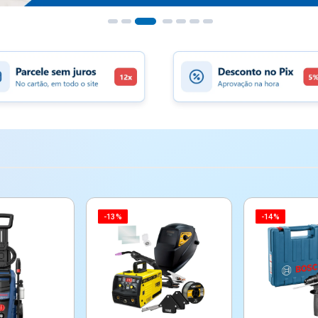
-13%
-14%