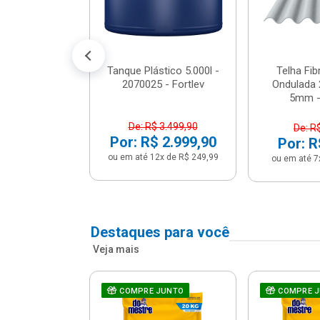
conto no PIX)
2x de R$ 141,66
Tanque Plástico 5.000l -
Telha Fi
2070025 - Fortlev
Ondulada 
5mm - 
De: R$ 3.499,90
De: R
Por: R$ 2.999,90
Por: R
ou em até 12x de R$ 249,99
ou em até 7
Destaques para você
Veja mais
a Com Caixa
COMPRE JUNTO
COMPRE 
 + Assento
ário 3...