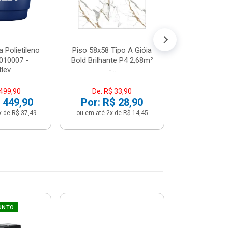
 Polietileno
Piso 58x58 Tipo A Gióia
Betoneira 
2010007 -
Bold Brilhante P4 2,68m²
Max 1 Tr
tlev
-...
Monofási
 499,90
De: R$ 33,90
De: R$ 5
 449,90
Por: R$ 28,90
Por: R$ 
x de R$ 37,49
ou em até 2x de R$ 14,45
ou em até 12x 
UNTO
Sifão Ajustá
COMPRE JU
66cm Br
2691652