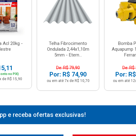
 Acl 20kg -
Telha Fibrocimento
Bomba Pe
estre
Ondulada 2,44x1,10m
Aquapump 1
5mm - Etern...
Ferrari
15,11
De: R$ 79,90
De: R$
Por: R$ 74,90
Por: R$
onto no PIX)
x de R$ 15,90
ou em até 7x de R$ 10,70
ou em até 12
p e receba ofertas exclusivas!