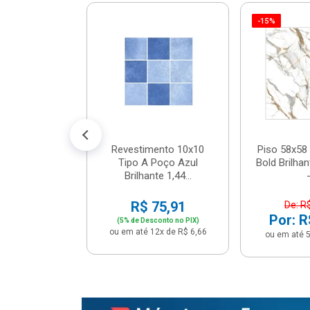
-15%
 Tipo A Pipa
JUNTO
m² - Stela
$ 33,90
R$ 28,90
5x de R$ 5,78
Revestimento 10x10
Piso 58x58 
Tipo A Poço Azul
Bold Brilha
Brilhante 1,44...
-
R$ 75,91
De: R
Por: R
(5% de Desconto no PIX)
ou em até 12x de R$ 6,66
ou em até 5