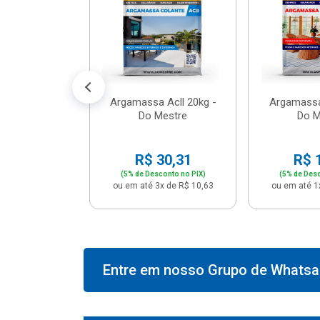
574,66
conto no PIX)
2x de R$ 50,41
Argamassa Acll 20kg -
Argamassa
Do Mestre
Do M
R$ 30,31
R$ 
(5% de Desconto no PIX)
(5% de Desc
ou em até 3x de R$ 10,63
ou em até 1
Entre em nosso Grupo de Whatsap