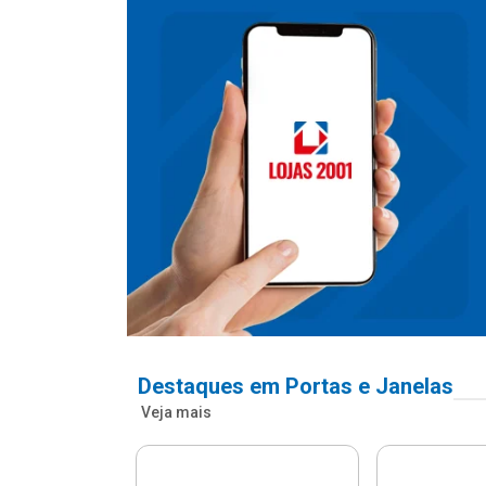
Destaques em Portas e Janelas
Veja mais
nfonada Pvc