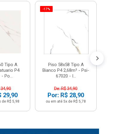
-17%
Piso 58x5
Psi66450 P
Psi66450
R$ 3
(5% de Desco
ou em até 6x
60 Tipo A
Piso 58x58 Tipo A
atuario P4
Bianco P4 2,68m² - Psi-
- Po...
67020 - I...
 34,90
De: R$ 34,90
$ 29,90
Por: R$ 28,90
x de R$ 5,98
ou em até 5x de R$ 5,78