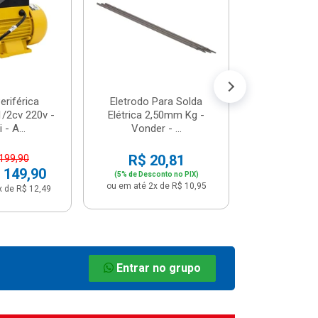
R$ 8
(5% de Desco
ou em até 1x
riférica
Eletrodo Para Solda
/2cv 220v -
Elétrica 2,50mm Kg -
 - A...
Vonder - ...
R$ 20,81
 199,90
 149,90
(5% de Desconto no PIX)
ou em até 2x de R$ 10,95
x de R$ 12,49
Entrar no grupo