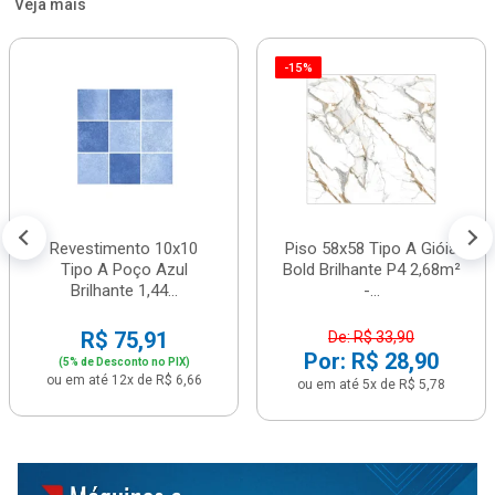
Veja mais
-15%
Revestimento 10x10
Piso 58x58 Tipo A Gióia
Tipo A Poço Azul
Bold Brilhante P4 2,68m²
Brilhante 1,44...
-...
R$ 75,91
De: R$ 33,90
Por: R$ 28,90
(5% de Desconto no PIX)
ou em até 12x de R$ 6,66
ou em até 5x de R$ 5,78