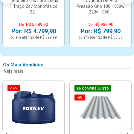
Betoneira 400 Litros Max
Lavadora De Alta
1 Traço 2cv Monofásico
Pressão Ghp 180 1500w
22...
220v - 060...
De: R$ 5.089,90
De: R$ 939,90
Por: R$ 4.799,90
Por: R$ 799,90
ou em até 12x de R$ 399,99
ou em até 12x de R$ 66,66
Os Mais Vendidos
Veja mais
-14%
COMPRE JUNTO
-6%