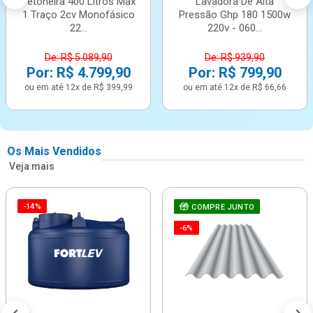
Betoneira 400 Litros Max
Lavadora De Alta
1 Traço 2cv Monofásico
Pressão Ghp 180 1500w
22...
220v - 060...
De: R$ 5.089,90
De: R$ 939,90
Por: R$ 4.799,90
Por: R$ 799,90
ou em até 12x de R$ 399,99
ou em até 12x de R$ 66,66
Os Mais Vendidos
Veja mais
-14%
COMPRE JUNTO
-6%