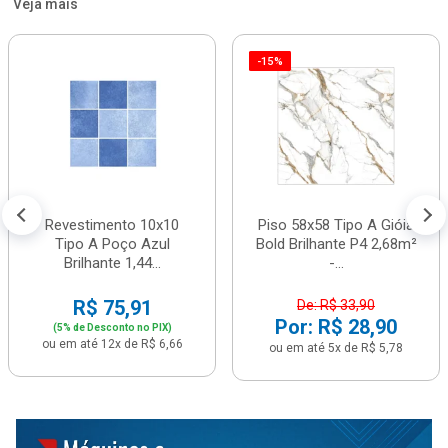
Veja mais
-15%
Revestimento 10x10
Piso 58x58 Tipo A Gióia
Tipo A Poço Azul
Bold Brilhante P4 2,68m²
Brilhante 1,44...
-...
R$ 75,91
De: R$ 33,90
Por: R$ 28,90
(5% de Desconto no PIX)
ou em até 12x de R$ 6,66
ou em até 5x de R$ 5,78