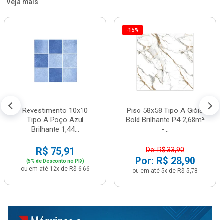
Veja mais
-15%
Revestimento 10x10
Piso 58x58 Tipo A Gióia
Tipo A Poço Azul
Bold Brilhante P4 2,68m²
Brilhante 1,44...
-...
R$ 75,91
De: R$ 33,90
Por: R$ 28,90
(5% de Desconto no PIX)
ou em até 12x de R$ 6,66
ou em até 5x de R$ 5,78