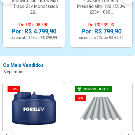
Betoneira 400 Litros Max
Lavadora De Alta
1 Traço 2cv Monofásico
Pressão Ghp 180 1500w
22...
220v - 060...
De: R$ 5.089,90
De: R$ 939,90
Por: R$ 4.799,90
Por: R$ 799,90
ou em até 12x de R$ 399,99
ou em até 12x de R$ 66,66
Os Mais Vendidos
Veja mais
-14%
COMPRE JUNTO
-6%