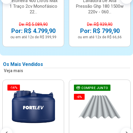
Betoneira 400 Litros Max
Lavadora De Alta
1 Traço 2cv Monofásico
Pressão Ghp 180 1500w
22...
220v - 060...
De: R$ 5.089,90
De: R$ 939,90
Por: R$ 4.799,90
Por: R$ 799,90
ou em até 12x de R$ 399,99
ou em até 12x de R$ 66,66
Os Mais Vendidos
Veja mais
-14%
COMPRE JUNTO
-6%