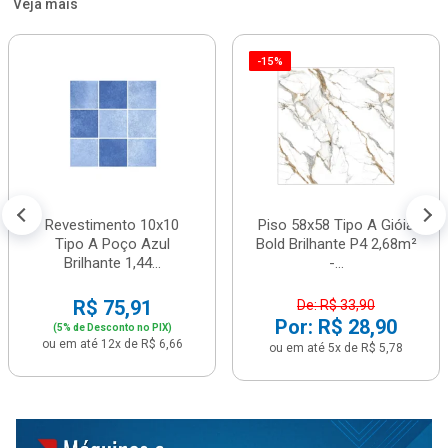
Veja mais
-15%
Revestimento 10x10
Piso 58x58 Tipo A Gióia
Tipo A Poço Azul
Bold Brilhante P4 2,68m²
Brilhante 1,44...
-...
R$ 75,91
De: R$ 33,90
Por: R$ 28,90
(5% de Desconto no PIX)
ou em até 12x de R$ 6,66
ou em até 5x de R$ 5,78