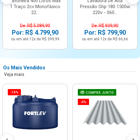
Betoneira 400 Litros Max
Lavadora De Alta
1 Traço 2cv Monofásico
Pressão Ghp 180 1500w
22...
220v - 060...
De: R$ 5.089,90
De: R$ 939,90
Por: R$ 4.799,90
Por: R$ 799,90
ou em até 12x de R$ 399,99
ou em até 12x de R$ 66,66
Os Mais Vendidos
Veja mais
-14%
COMPRE JUNTO
-6%