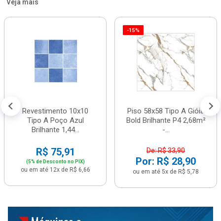
Veja mais
-15%
Revestimento 10x10
Piso 58x58 Tipo A Gióia
Tipo A Poço Azul
Bold Brilhante P4 2,68m²
Brilhante 1,44...
-...
R$ 75,91
De: R$ 33,90
Por: R$ 28,90
(5% de Desconto no PIX)
ou em até 12x de R$ 6,66
ou em até 5x de R$ 5,78