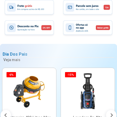
Dia Dos Pais
Veja mais
-6%
-15%