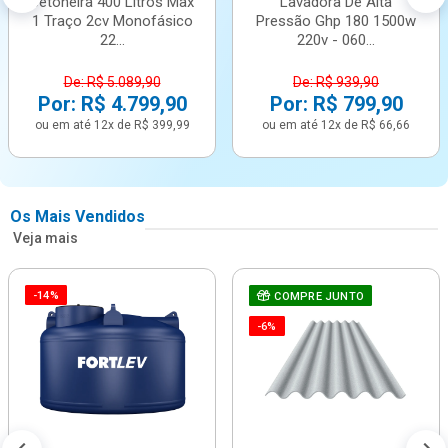
Betoneira 400 Litros Max
Lavadora De Alta
1 Traço 2cv Monofásico
Pressão Ghp 180 1500w
22...
220v - 060...
De: R$ 5.089,90
De: R$ 939,90
Por: R$ 4.799,90
Por: R$ 799,90
ou em até 12x de R$ 399,99
ou em até 12x de R$ 66,66
Os Mais Vendidos
Veja mais
-14%
COMPRE JUNTO
-6%