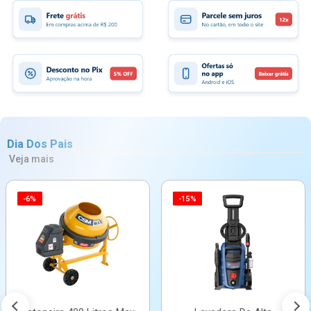
Dia Dos Pais
Veja mais
-6%
-15%