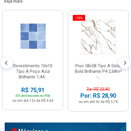
Veja mais
-15%
Revestimento 10x10
Piso 58x58 Tipo A Gióia
Tipo A Poço Azul
Bold Brilhante P4 2,68m²
Brilhante 1,44...
-...
R$ 75,91
De: R$ 33,90
Por: R$ 28,90
(5% de Desconto no PIX)
ou em até 12x de R$ 6,66
ou em até 5x de R$ 5,78