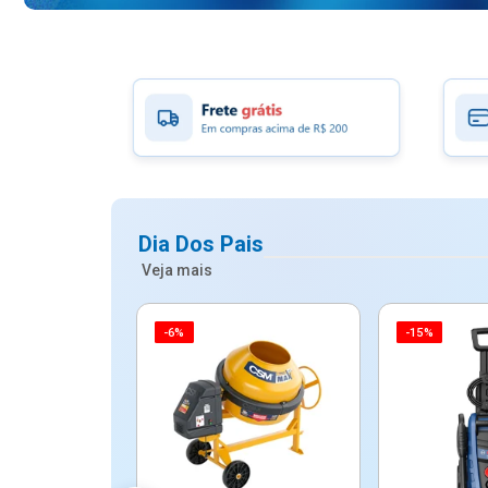
Dia Dos Pais
Veja mais
-6%
-15%
ico Mypa De
dos - Dallare
Dl...
$ 67,90
R$ 54,90
5x de R$ 10,98