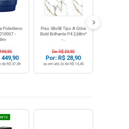
Por: R$ 
ou em até 12x 
 Polietileno
Piso 58x58 Tipo A Gióia
2010007 -
Bold Brilhante P4 2,68m²
tlev
-...
 499,90
De: R$ 33,90
 449,90
Por: R$ 28,90
x de R$ 37,49
ou em até 2x de R$ 14,45
UNTO
Sifão Ajustá
COMPRE JU
66cm Br
2691652