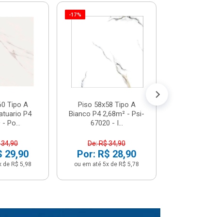
-17%
Piso 58x5
Psi66450 P
Psi66450
R$ 3
(5% de Desco
ou em até 6x
60 Tipo A
Piso 58x58 Tipo A
atuario P4
Bianco P4 2,68m² - Psi-
- Po...
67020 - I...
 34,90
De: R$ 34,90
$ 29,90
Por: R$ 28,90
x de R$ 5,98
ou em até 5x de R$ 5,78