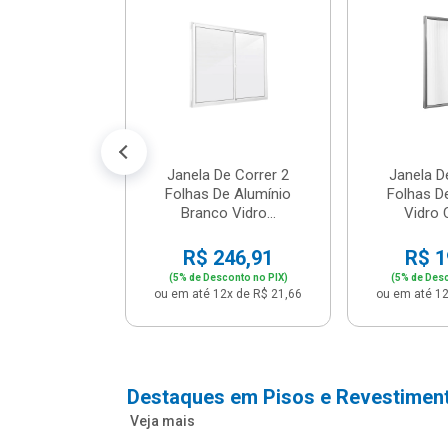
cm Bege -
2 - Per...
147,16
conto no PIX)
2x de R$ 12,91
Janela De Correr 2
Janela D
Folhas De Alumínio
Folhas D
Branco Vidro...
Vidro C
R$ 246,91
R$ 1
(5% de Desconto no PIX)
(5% de Desc
ou em até 12x de R$ 21,66
ou em até 12
Destaques em Pisos e Revestimen
Veja mais