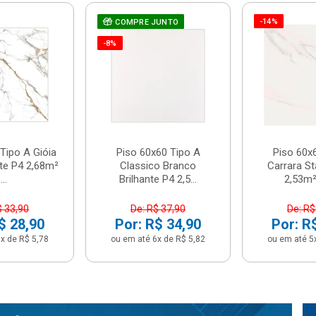
-14%
COMPRE JUNTO
-8%
Tipo A Gióia
Piso 60x60 Tipo A
Piso 60x
nte P4 2,68m²
Classico Branco
Carrara St
...
Brilhante P4 2,5...
2,53m² 
$ 33,90
De: R$ 37,90
De: R$
$ 28,90
Por: R$ 34,90
Por: R
x de R$ 5,78
ou em até 6x de R$ 5,82
ou em até 5