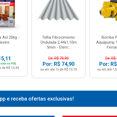
 Acl 20kg -
Telha Fibrocimento
Bomba Pe
estre
Ondulada 2,44x1,10m
Aquapump 1
5mm - Etern...
Ferrari
15,11
De: R$ 79,90
De: R$
Por: R$ 74,90
Por: R$
onto no PIX)
x de R$ 15,90
ou em até 7x de R$ 10,70
ou em até 12
p e receba ofertas exclusivas!