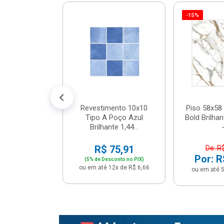
-15%
 Tipo A Pipa
JUNTO
m² - Stela
$ 33,90
R$ 28,90
5x de R$ 5,78
Revestimento 10x10
Piso 58x58 
Tipo A Poço Azul
Bold Brilha
Brilhante 1,44...
-
R$ 75,91
De: R
Por: R
(5% de Desconto no PIX)
ou em até 12x de R$ 6,66
ou em até 5