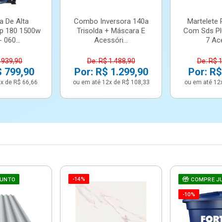
a De Alta
Combo Inversora 140a
Martelete 
p 180 1500w
Trisolda + Máscara E
Com Sds Pl
 060...
Acessóri...
7 Ace
 939,90
De: R$ 1.488,90
De: R$ 
$ 799,90
Por: R$ 1.299,90
Por: R$
x de R$ 66,66
ou em até 12x de R$ 108,33
ou em até 12
-14%
JUNTO
COMPRE J
-10%