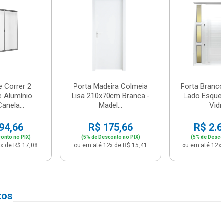
e Correr 2
Porta Madeira Colmeia
Porta Branc
e Alumínio
Lisa 210x70cm Branca -
Lado Esque
anela...
Madel...
Vidr
94,66
R$ 175,66
R$ 2.
onto no PIX)
(5% de Desconto no PIX)
(5% de Desc
x de R$ 17,08
ou em até 12x de R$ 15,41
ou em até 12x
tos