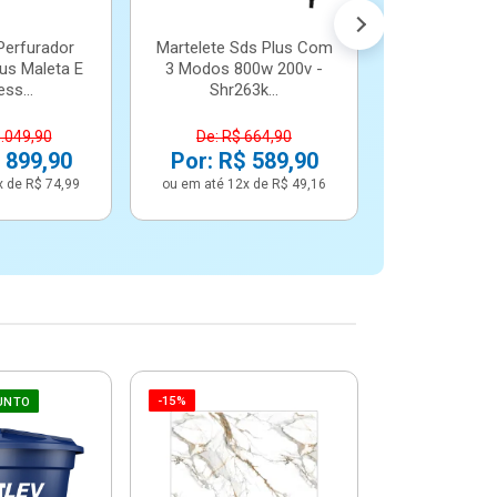
Perfurador
Martelete Sds Plus Com
us Maleta E
3 Modos 800w 200v -
ss...
Shr263k...
1.049,90
De: R$ 664,90
 899,90
Por: R$ 589,90
x de R$ 74,99
ou em até 12x de R$ 49,16
-15%
-6%
UNTO
Betoneira 
Max 1 Tr
Monofási
De: R$ 5