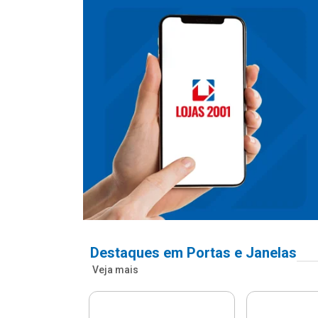
Destaques em Portas e Janelas
Veja mais
nfonada Pvc