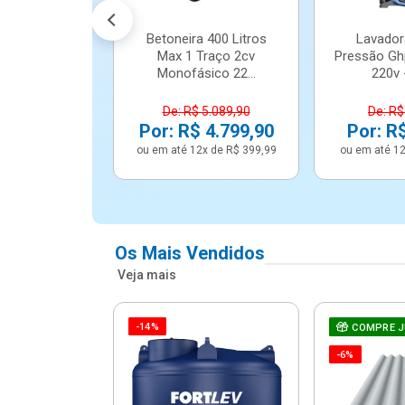
Betoneira 400 Litros
Lavador
Max 1 Traço 2cv
Pressão Gh
Monofásico 22...
220v -
De: R$ 5.089,90
De: R$
Por: R$ 4.799,90
Por: R
ou em até 12x de R$ 399,99
ou em até 12
Os Mais Vendidos
Veja mais
-14%
e Correr 4
COMPRE 
e Alumínio
-6%
Vidro ...
.614,91