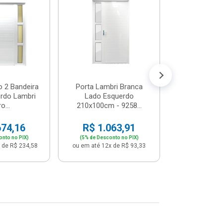
Postigo 
Branca La
R$ 65
(5% de Desco
ou em até 12x
o 2 Bandeira
Porta Lambri Branca
rdo Lambri
Lado Esquerdo
o...
210x100cm - 9258...
674,16
R$ 1.063,91
onto no PIX)
(5% de Desconto no PIX)
 de R$ 234,58
ou em até 12x de R$ 93,33