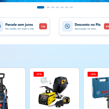
-13%
-14%