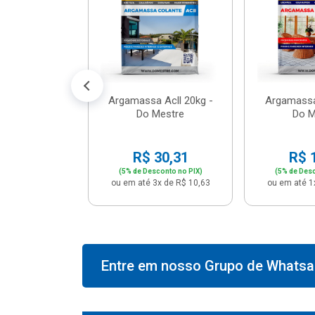
574,66
conto no PIX)
2x de R$ 50,41
Argamassa Acll 20kg -
Argamassa
Do Mestre
Do M
R$ 30,31
R$ 
(5% de Desconto no PIX)
(5% de Desc
ou em até 3x de R$ 10,63
ou em até 1
Entre em nosso Grupo de Whatsap