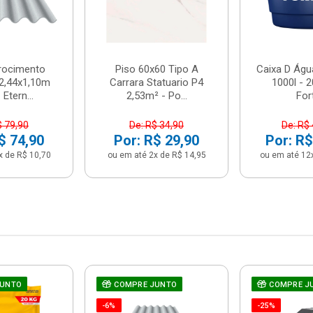
brocimento
Piso 60x60 Tipo A
Caixa D Água
2,44x1,10m
Carrara Statuario P4
1000l - 
Etern...
2,53m² - Po...
For
$ 79,90
De: R$ 34,90
De: R$
$ 74,90
Por: R$ 29,90
Por: R$
x de R$ 10,70
ou em até 2x de R$ 14,95
ou em até 12
JUNTO
COMPRE JUNTO
COMPRE J
-6%
-25%