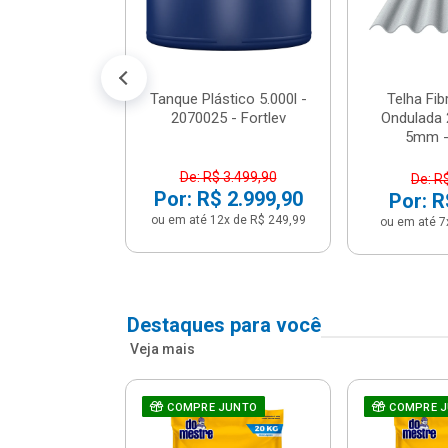
conto no PIX)
2x de R$ 141,66
Tanque Plástico 5.000l -
Telha Fi
2070025 - Fortlev
Ondulada 
5mm - 
De: R$ 3.499,90
De: R
Por: R$ 2.999,90
Por: R
ou em até 12x de R$ 249,99
ou em até 7
Destaques para você
Veja mais
a Com Caixa
COMPRE JUNTO
COMPRE 
 + Assento
ário 3...