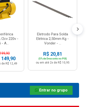
R$ 8
(5% de Desco
ou em até 1x
riférica
Eletrodo Para Solda
/2cv 220v -
Elétrica 2,50mm Kg -
 - A...
Vonder - ...
R$ 20,81
 199,90
 149,90
(5% de Desconto no PIX)
ou em até 2x de R$ 10,95
x de R$ 12,49
Entrar no grupo