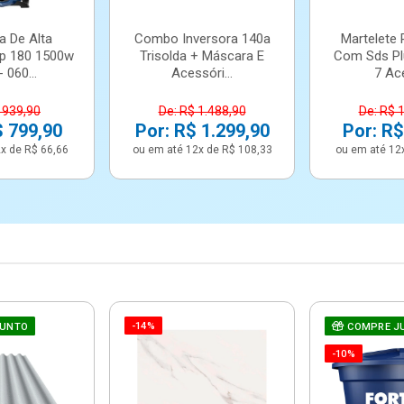
a De Alta
Combo Inversora 140a
Martelete 
p 180 1500w
Trisolda + Máscara E
Com Sds Pl
 060...
Acessóri...
7 Ace
 939,90
De: R$ 1.488,90
De: R$ 
$ 799,90
Por: R$ 1.299,90
Por: R$
x de R$ 66,66
ou em até 12x de R$ 108,33
ou em até 12
-14%
JUNTO
COMPRE J
-10%