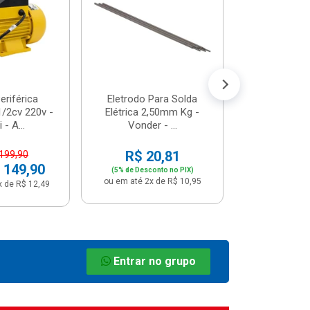
R$ 8
(5% de Desco
ou em até 1x
riférica
Eletrodo Para Solda
/2cv 220v -
Elétrica 2,50mm Kg -
 - A...
Vonder - ...
R$ 20,81
 199,90
 149,90
(5% de Desconto no PIX)
ou em até 2x de R$ 10,95
x de R$ 12,49
Entrar no grupo