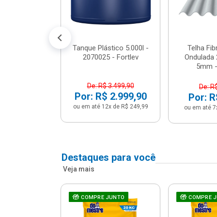
conto no PIX)
2x de R$ 141,66
Tanque Plástico 5.000l -
Telha Fi
2070025 - Fortlev
Ondulada 
5mm - 
De: R$ 3.499,90
De: R
Por: R$ 2.999,90
Por: R
ou em até 12x de R$ 249,99
ou em até 7
Destaques para você
Veja mais
a Com Caixa
COMPRE JUNTO
COMPRE 
 + Assento
ário 3...