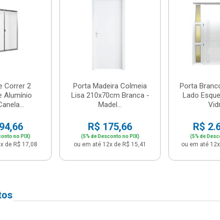
e Correr 2
Porta Madeira Colmeia
Porta Branc
e Alumínio
Lisa 210x70cm Branca -
Lado Esque
anela...
Madel...
Vidr
94,66
R$ 175,66
R$ 2.
onto no PIX)
(5% de Desconto no PIX)
(5% de Desc
x de R$ 17,08
ou em até 12x de R$ 15,41
ou em até 12x
tos