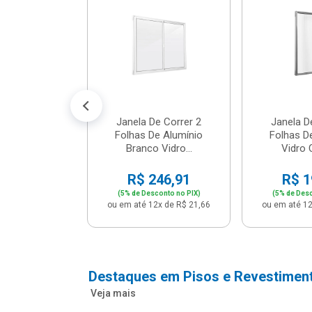
cm Bege -
2 - Per...
147,16
conto no PIX)
2x de R$ 12,91
Janela De Correr 2
Janela D
Folhas De Alumínio
Folhas D
Branco Vidro...
Vidro C
R$ 246,91
R$ 1
(5% de Desconto no PIX)
(5% de Desc
ou em até 12x de R$ 21,66
ou em até 12
Destaques em Pisos e Revestimen
Veja mais