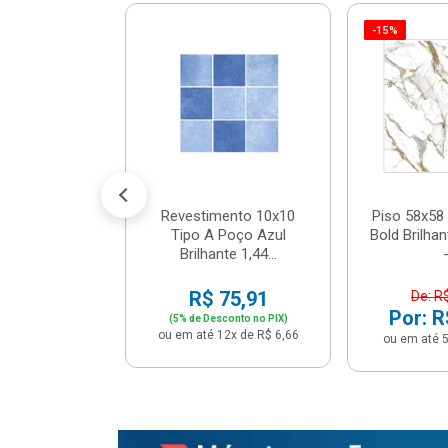
-15%
 Tipo A Pipa
JUNTO
m² - Stela
$ 33,90
R$ 28,90
5x de R$ 5,78
Revestimento 10x10
Piso 58x58 
Tipo A Poço Azul
Bold Brilha
Brilhante 1,44...
-
R$ 75,91
De: R
Por: R
(5% de Desconto no PIX)
ou em até 12x de R$ 6,66
ou em até 5