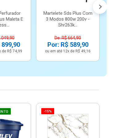
Perfurador
Martelete Sds Plus Com
us Maleta E
3 Modos 800w 200v -
ss...
Shr263k...
1.049,90
De: R$ 664,90
 899,90
Por: R$ 589,90
x de R$ 74,99
ou em até 12x de R$ 49,16
-15%
-6%
UNTO