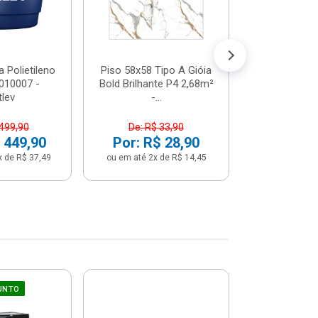
 Polietileno
Piso 58x58 Tipo A Gióia
Betoneira 
2010007 -
Bold Brilhante P4 2,68m²
Max 1 Tr
tlev
-...
Monofási
 499,90
De: R$ 33,90
De: R$ 5
 449,90
Por: R$ 28,90
Por: R$ 
x de R$ 37,49
ou em até 2x de R$ 14,45
ou em até 12x 
UNTO
Sifão Ajustá
COMPRE JU
66cm Br
2691652