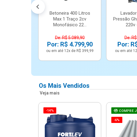
Betoneira 400 Litros
Lavador
Max 1 Traço 2cv
Pressão Gh
Monofásico 22...
220v -
De: R$ 5.089,90
De: R$
Por: R$ 4.799,90
Por: R
ou em até 12x de R$ 399,99
ou em até 12
Os Mais Vendidos
Veja mais
-14%
e Correr 4
COMPRE 
e Alumínio
-6%
Vidro ...
.614,91