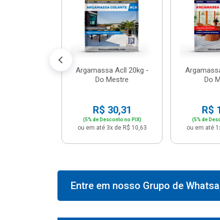
574,66
conto no PIX)
2x de R$ 50,41
Argamassa Acll 20kg -
Argamassa
Do Mestre
Do M
R$ 30,31
R$ 
(5% de Desconto no PIX)
(5% de Desc
ou em até 3x de R$ 10,63
ou em até 1
Entre em nosso Grupo de Whatsap