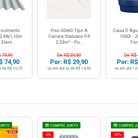
brocimento
Piso 60x60 Tipo A
Caixa D Água
2,44x1,10m
Carrara Statuario P4
1000l - 
Etern...
2,53m² - Po...
For
$ 79,90
De: R$ 34,90
De: R$
$ 74,90
Por: R$ 29,90
Por: R$
x de R$ 10,70
ou em até 2x de R$ 14,95
ou em até 12
JUNTO
COMPRE JUNTO
COMPRE J
-6%
-25%