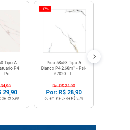
-17%
Piso 58x5
Psi66450 P
Psi66450
R$ 3
(5% de Desco
ou em até 6x
60 Tipo A
Piso 58x58 Tipo A
atuario P4
Bianco P4 2,68m² - Psi-
- Po...
67020 - I...
 34,90
De: R$ 34,90
$ 29,90
Por: R$ 28,90
x de R$ 5,98
ou em até 5x de R$ 5,78