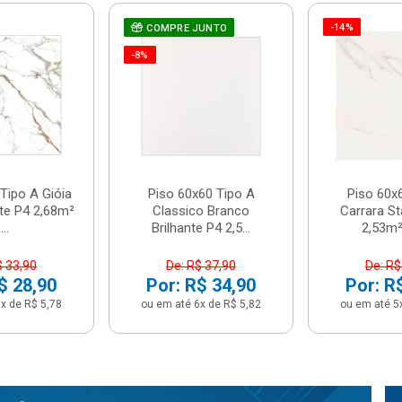
-14%
COMPRE JUNTO
-8%
Tipo A Gióia
Piso 60x60 Tipo A
Piso 60x
nte P4 2,68m²
Classico Branco
Carrara St
...
Brilhante P4 2,5...
2,53m² 
$ 33,90
De: R$ 37,90
De: R$
$ 28,90
Por: R$ 34,90
Por: R
x de R$ 5,78
ou em até 6x de R$ 5,82
ou em até 5