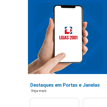
Destaques em Portas e Janelas
Veja mais
nfonada Pvc