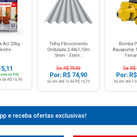
 Acl 20kg -
Telha Fibrocimento
Bomba Pe
estre
Ondulada 2,44x1,10m
Aquapump 1
5mm - Etern...
Ferrari
15,11
De: R$ 79,90
De: R$
Por: R$ 74,90
Por: R$
onto no PIX)
x de R$ 15,90
ou em até 7x de R$ 10,70
ou em até 12
p e receba ofertas exclusivas!