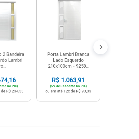
Postigo 
Branca La
R$ 65
(5% de Desco
ou em até 12x
o 2 Bandeira
Porta Lambri Branca
rdo Lambri
Lado Esquerdo
o...
210x100cm - 9258...
674,16
R$ 1.063,91
onto no PIX)
(5% de Desconto no PIX)
 de R$ 234,58
ou em até 12x de R$ 93,33