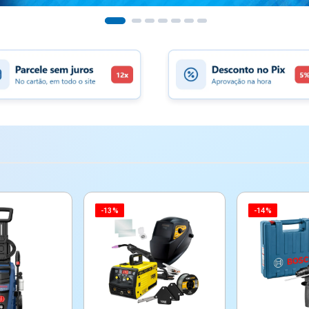
-13%
-14%