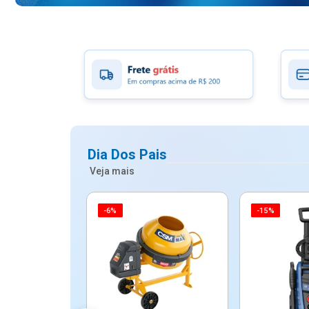
Dia Dos Pais
Veja mais
-6%
-15%
ico Mypa De
dos - Dallare
Dl...
$ 67,90
R$ 54,90
5x de R$ 10,98