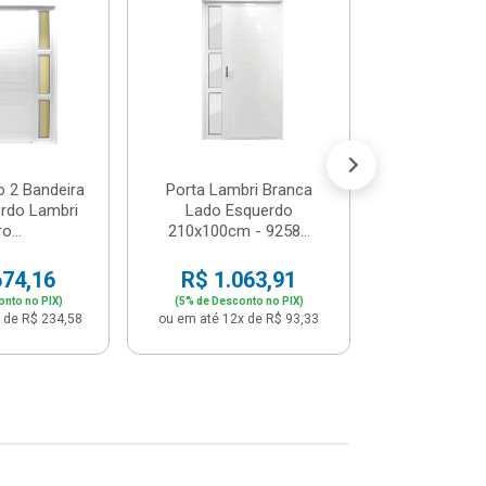
Postigo 
Branca La
R$ 65
(5% de Desco
ou em até 12x
o 2 Bandeira
Porta Lambri Branca
rdo Lambri
Lado Esquerdo
o...
210x100cm - 9258...
674,16
R$ 1.063,91
onto no PIX)
(5% de Desconto no PIX)
 de R$ 234,58
ou em até 12x de R$ 93,33