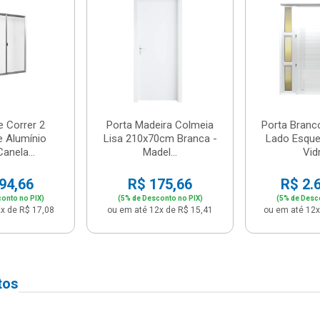
e Correr 2
Porta Madeira Colmeia
Porta Branc
e Alumínio
Lisa 210x70cm Branca -
Lado Esque
anela...
Madel...
Vidr
94,66
R$ 175,66
R$ 2.
onto no PIX)
(5% de Desconto no PIX)
(5% de Desc
x de R$ 17,08
ou em até 12x de R$ 15,41
ou em até 12x
tos