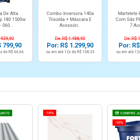
a De Alta
Combo Inversora 140a
Martelete 
p 180 1500w
Trisolda + Máscara E
Com Sds Pl
 060...
Acessóri...
7 Ace
 939,90
De: R$ 1.488,90
De: R$ 
$ 799,90
Por: R$ 1.299,90
Por: R$
x de R$ 66,66
ou em até 12x de R$ 108,33
ou em até 12
-14%
JUNTO
COMPRE J
-10%