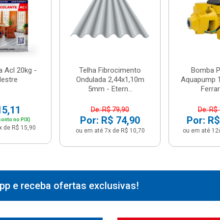
 Acl 20kg -
Telha Fibrocimento
Bomba Pe
estre
Ondulada 2,44x1,10m
Aquapump 1
5mm - Etern...
Ferrari
15,11
De: R$ 79,90
De: R$
Por: R$ 74,90
Por: R$
onto no PIX)
x de R$ 15,90
ou em até 7x de R$ 10,70
ou em até 12
p e receba ofertas exclusivas!