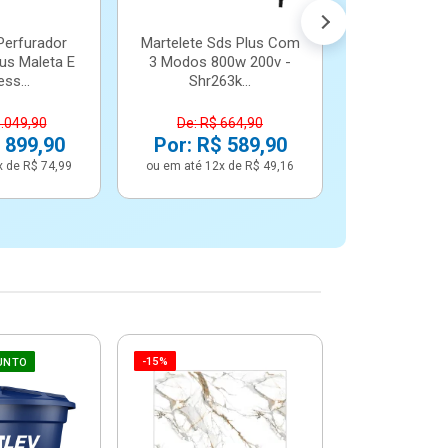
Perfurador
Martelete Sds Plus Com
us Maleta E
3 Modos 800w 200v -
ss...
Shr263k...
1.049,90
De: R$ 664,90
 899,90
Por: R$ 589,90
x de R$ 74,99
ou em até 12x de R$ 49,16
-15%
-6%
UNTO