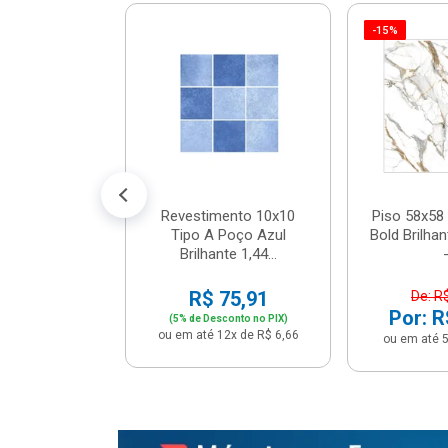
-15%
 Tipo A Pipa
JUNTO
m² - Stela
$ 33,90
R$ 28,90
5x de R$ 5,78
Revestimento 10x10
Piso 58x58 
Tipo A Poço Azul
Bold Brilha
Brilhante 1,44...
-
R$ 75,91
De: R
Por: R
(5% de Desconto no PIX)
ou em até 12x de R$ 6,66
ou em até 5