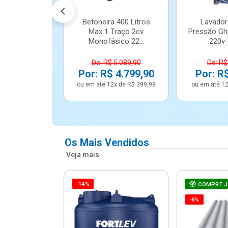
Betoneira 400 Litros
Lavador
Max 1 Traço 2cv
Pressão Gh
Monofásico 22...
220v -
De: R$ 5.089,90
De: R$
Por: R$ 4.799,90
Por: R
ou em até 12x de R$ 399,99
ou em até 12
Os Mais Vendidos
Veja mais
-14%
e Correr 4
COMPRE 
e Alumínio
-6%
Vidro ...
.614,91