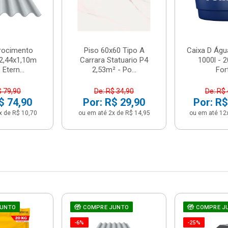
brocimento
Piso 60x60 Tipo A
Caixa D Água
2,44x1,10m
Carrara Statuario P4
1000l - 
Etern...
2,53m² - Po...
For
$ 79,90
De: R$ 34,90
De: R$
$ 74,90
Por: R$ 29,90
Por: R$
x de R$ 10,70
ou em até 2x de R$ 14,95
ou em até 12
JUNTO
COMPRE JUNTO
COMPRE J
-6%
-25%