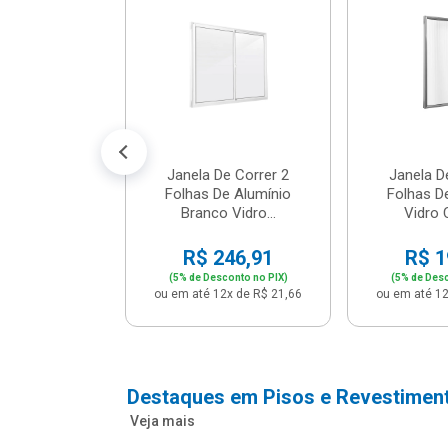
m Branco -
04 - P...
147,16
conto no PIX)
2x de R$ 12,91
Janela De Correr 2
Janela D
Folhas De Alumínio
Folhas D
Branco Vidro...
Vidro C
R$ 246,91
R$ 1
(5% de Desconto no PIX)
(5% de Desc
ou em até 12x de R$ 21,66
ou em até 12
Destaques em Pisos e Revestimen
Veja mais