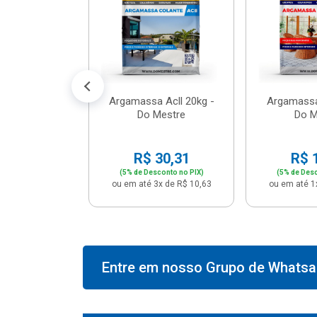
574,66
conto no PIX)
2x de R$ 50,41
Argamassa Acll 20kg -
Argamassa
Do Mestre
Do M
R$ 30,31
R$ 
(5% de Desconto no PIX)
(5% de Desc
ou em até 3x de R$ 10,63
ou em até 1
Entre em nosso Grupo de Whatsap