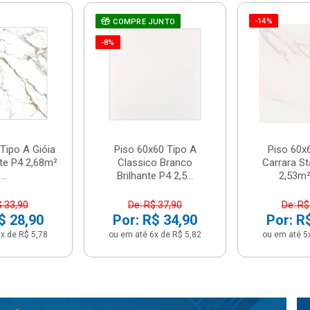
-14%
COMPRE JUNTO
-8%
Tipo A Gióia
Piso 60x60 Tipo A
Piso 60x
nte P4 2,68m²
Classico Branco
Carrara St
...
Brilhante P4 2,5...
2,53m² 
$ 33,90
De: R$ 37,90
De: R$
$ 28,90
Por: R$ 34,90
Por: R
x de R$ 5,78
ou em até 6x de R$ 5,82
ou em até 5