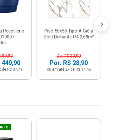
 Polietileno
Piso 58x58 Tipo A Gióia
Betoneira 
2010007 -
Bold Brilhante P4 2,68m²
Max 1 Tr
tlev
-...
Monofási
 499,90
De: R$ 33,90
De: R$ 5
 449,90
Por: R$ 28,90
Por: R$ 
x de R$ 37,49
ou em até 2x de R$ 14,45
ou em até 12x 
UNTO
Sifão Ajustá
COMPRE JU
66cm Br
2691652