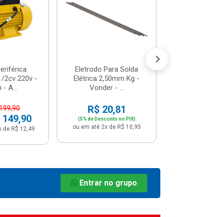
R$ 8
(5% de Desco
ou em até 1x
riférica
Eletrodo Para Solda
/2cv 220v -
Elétrica 2,50mm Kg -
 - A...
Vonder - ...
R$ 20,81
 199,90
 149,90
(5% de Desconto no PIX)
ou em até 2x de R$ 10,95
x de R$ 12,49
Entrar no grupo