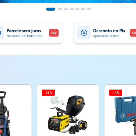
-13%
-14%