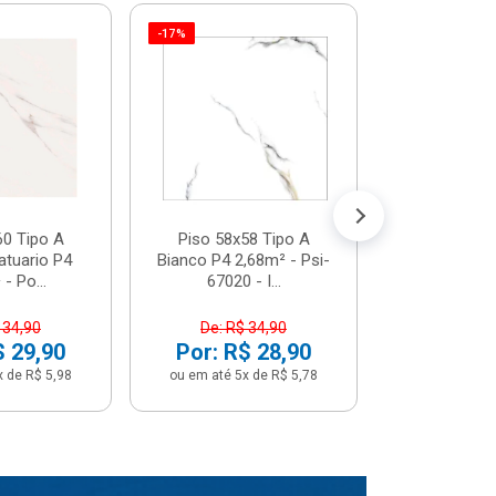
-17%
Piso 58x5
Psi66450 P
Psi66450
R$ 3
(5% de Desco
ou em até 6x
60 Tipo A
Piso 58x58 Tipo A
atuario P4
Bianco P4 2,68m² - Psi-
- Po...
67020 - I...
 34,90
De: R$ 34,90
$ 29,90
Por: R$ 28,90
x de R$ 5,98
ou em até 5x de R$ 5,78