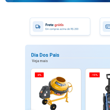
Dia Dos Pais
Veja mais
-6%
-15%
ico Mypa De
dos - Dallare
Dl...
$ 67,90
R$ 54,90
5x de R$ 10,98