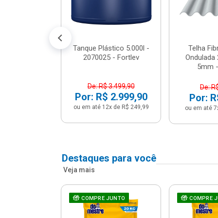
conto no PIX)
2x de R$ 141,66
Tanque Plástico 5.000l -
Telha Fi
2070025 - Fortlev
Ondulada 
5mm - 
De: R$ 3.499,90
De: R
Por: R$ 2.999,90
Por: R
ou em até 12x de R$ 249,99
ou em até 7
Destaques para você
Veja mais
a Com Caixa
COMPRE JUNTO
COMPRE 
 + Assento
ário 3...