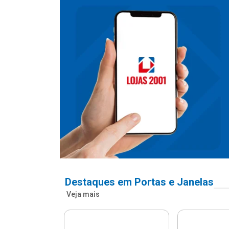
Destaques em Portas e Janelas
Veja mais
nfonada Pvc