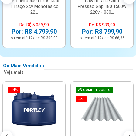
Betoneira 400 Litros Max
Lavadora De Alta
1 Traço 2cv Monofásico
Pressão Ghp 180 1500w
22...
220v - 060...
De: R$ 5.089,90
De: R$ 939,90
Por: R$ 4.799,90
Por: R$ 799,90
ou em até 12x de R$ 399,99
ou em até 12x de R$ 66,66
Os Mais Vendidos
Veja mais
-14%
COMPRE JUNTO
-6%