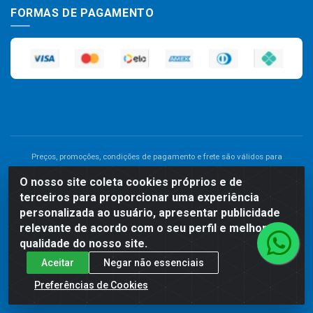
FORMAS DE PAGAMENTO
Preços, promoções, condições de pagamento e frete são válidos para
compras realizadas exclusivamente pelo site. Caso haja divergência de
O nosso site coleta cookies próprios e de
preço de um produto, será válido o preço que for exibido no carrinho de
terceiros para proporcionar uma experiência
compras do site no momento do pagamento. As vendas estão sujeitas a
análise e disponibilidade do estoque. Imagens de produtos meramente
personalizada ao usuário, apresentar publicidade
ilustrativas.
relevante de acordo com o seu perfil e melhorar a
qualidade do nosso site.
Comercial de Construção 2001 LTDA - Av. Congresso
Aceitar
Negar não essenciais
Eucarístico, 1179 - São José, Carpina - PE - CEP: 55811-000 -
70.220.389/0001-66
Preferências de Cookies