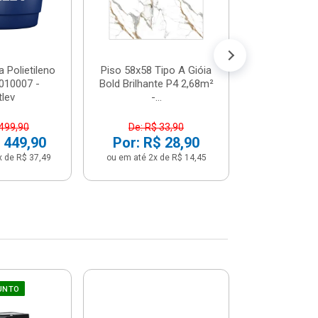
 Polietileno
Piso 58x58 Tipo A Gióia
Betoneira 
2010007 -
Bold Brilhante P4 2,68m²
Max 1 Tr
tlev
-...
Monofási
 499,90
De: R$ 33,90
De: R$ 5
 449,90
Por: R$ 28,90
Por: R$ 
x de R$ 37,49
ou em até 2x de R$ 14,45
ou em até 12x 
UNTO
Sifão Ajustá
COMPRE JU
66cm Br
2691652