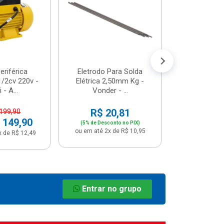
R$ 8
(5% de Desco
ou em até 1x
riférica
Eletrodo Para Solda
/2cv 220v -
Elétrica 2,50mm Kg -
 - A...
Vonder - ...
R$ 20,81
 199,90
 149,90
(5% de Desconto no PIX)
ou em até 2x de R$ 10,95
x de R$ 12,49
Entrar no grupo