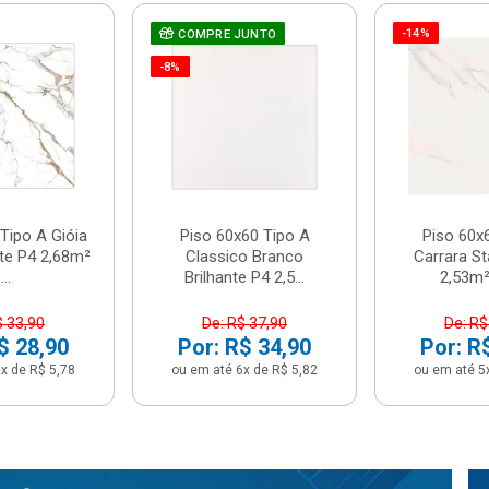
-14%
COMPRE JUNTO
-8%
Tipo A Gióia
Piso 60x60 Tipo A
Piso 60x
nte P4 2,68m²
Classico Branco
Carrara St
...
Brilhante P4 2,5...
2,53m² 
$ 33,90
De: R$ 37,90
De: R$
$ 28,90
Por: R$ 34,90
Por: R
x de R$ 5,78
ou em até 6x de R$ 5,82
ou em até 5