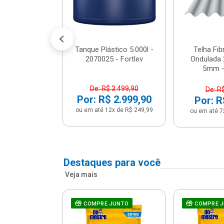
conto no PIX)
2x de R$ 141,66
Tanque Plástico 5.000l -
Telha Fi
2070025 - Fortlev
Ondulada 
5mm - 
De: R$ 3.499,90
De: R
Por: R$ 2.999,90
Por: R
ou em até 12x de R$ 249,99
ou em até 7
Destaques para você
Veja mais
a Com Caixa
COMPRE JUNTO
COMPRE 
 + Assento
ário 3...