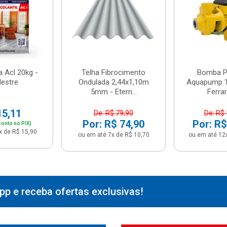
 Acl 20kg -
Telha Fibrocimento
Bomba Pe
estre
Ondulada 2,44x1,10m
Aquapump 1
5mm - Etern...
Ferrari
15,11
De: R$ 79,90
De: R$
Por: R$ 74,90
Por: R$
onto no PIX)
x de R$ 15,90
ou em até 7x de R$ 10,70
ou em até 12
p e receba ofertas exclusivas!