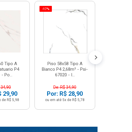
-17%
Piso 58x5
Psi66450 P
Psi66450
R$ 3
(5% de Desco
ou em até 6x
60 Tipo A
Piso 58x58 Tipo A
atuario P4
Bianco P4 2,68m² - Psi-
- Po...
67020 - I...
 34,90
De: R$ 34,90
$ 29,90
Por: R$ 28,90
x de R$ 5,98
ou em até 5x de R$ 5,78