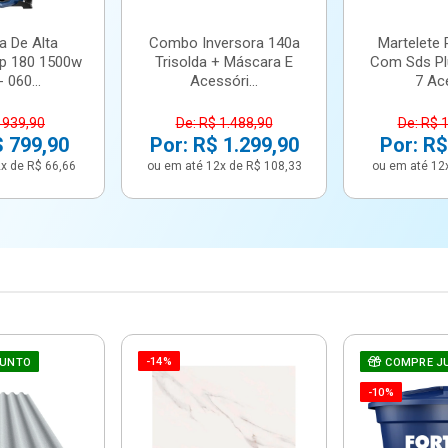
a De Alta
Combo Inversora 140a
Martelete 
p 180 1500w
Trisolda + Máscara E
Com Sds Pl
 060...
Acessóri...
7 Ace
 939,90
De: R$ 1.488,90
De: R$ 
$ 799,90
Por: R$ 1.299,90
Por: R$
x de R$ 66,66
ou em até 12x de R$ 108,33
ou em até 12
-14%
JUNTO
COMPRE J
-10%