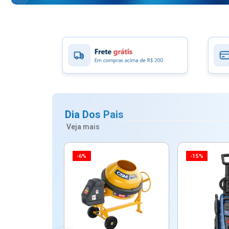
Dia Dos Pais
Veja mais
-6%
-15%
ico Mypa De
dos - Dallare
Dl...
$ 67,90
R$ 54,90
5x de R$ 10,98