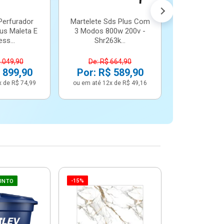
Perfurador
Martelete Sds Plus Com
us Maleta E
3 Modos 800w 200v -
ss...
Shr263k...
1.049,90
De: R$ 664,90
 899,90
Por: R$ 589,90
x de R$ 74,99
ou em até 12x de R$ 49,16
-15%
-6%
UNTO