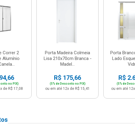
e Correr 2
Porta Madeira Colmeia
Porta Branc
e Alumínio
Lisa 210x70cm Branca -
Lado Esque
anela...
Madel...
Vidr
94,66
R$ 175,66
R$ 2.
onto no PIX)
(5% de Desconto no PIX)
(5% de Desc
x de R$ 17,08
ou em até 12x de R$ 15,41
ou em até 12x
tos