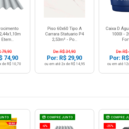
brocimento
Piso 60x60 Tipo A
Caixa D Água
2,44x1,10m
Carrara Statuario P4
1000l - 
Etern...
2,53m² - Po...
For
$ 79,90
De: R$ 34,90
De: R$
$ 74,90
Por: R$ 29,90
Por: R$
x de R$ 10,70
ou em até 2x de R$ 14,95
ou em até 12
JUNTO
COMPRE JUNTO
COMPRE J
-6%
-25%