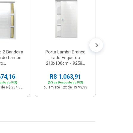
Postigo 
Branca La
R$ 65
(5% de Desco
ou em até 12x
o 2 Bandeira
Porta Lambri Branca
rdo Lambri
Lado Esquerdo
o...
210x100cm - 9258...
674,16
R$ 1.063,91
onto no PIX)
(5% de Desconto no PIX)
 de R$ 234,58
ou em até 12x de R$ 93,33