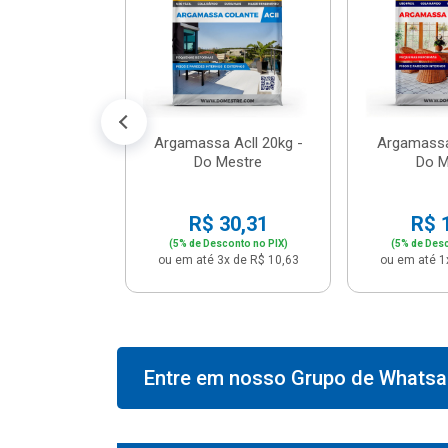
574,66
conto no PIX)
2x de R$ 50,41
Argamassa Acll 20kg -
Argamassa
Do Mestre
Do M
R$ 30,31
R$ 
(5% de Desconto no PIX)
(5% de Desc
ou em até 3x de R$ 10,63
ou em até 1
Entre em nosso Grupo de Whatsap