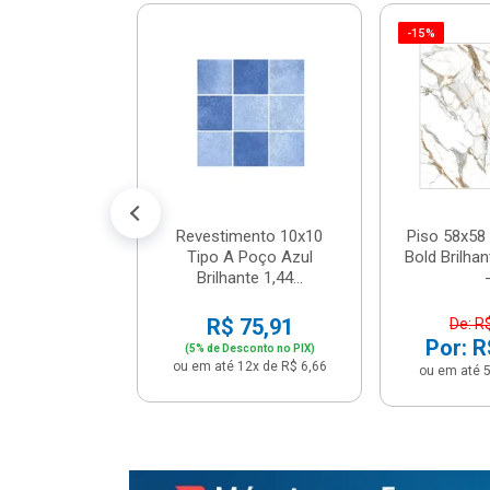
-15%
 Tipo A Pipa
JUNTO
m² - Stela
$ 33,90
R$ 28,90
5x de R$ 5,78
Revestimento 10x10
Piso 58x58 
Tipo A Poço Azul
Bold Brilha
Brilhante 1,44...
-
R$ 75,91
De: R
Por: R
(5% de Desconto no PIX)
ou em até 12x de R$ 6,66
ou em até 5