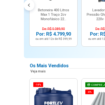
Betoneira 400 Litros
Lavador
Max 1 Traço 2cv
Pressão Gh
Monofásico 22...
220v -
De: R$ 5.089,90
De: R$
Por: R$ 4.799,90
Por: R
ou em até 12x de R$ 399,99
ou em até 12
Os Mais Vendidos
Veja mais
-14%
e Correr 4
COMPRE 
e Alumínio
-6%
Vidro ...
.614,91