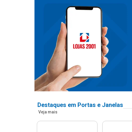
Destaques em Portas e Janelas
Veja mais
nfonada Pvc