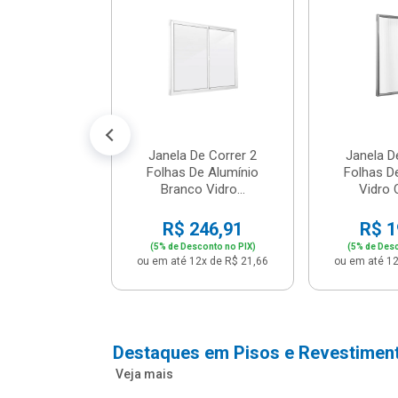
m Branco -
04 - P...
147,16
conto no PIX)
2x de R$ 12,91
Janela De Correr 2
Janela D
Folhas De Alumínio
Folhas D
Branco Vidro...
Vidro C
R$ 246,91
R$ 1
(5% de Desconto no PIX)
(5% de Desc
ou em até 12x de R$ 21,66
ou em até 12
Destaques em Pisos e Revestimen
Veja mais