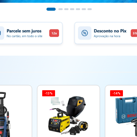
-13%
-14%