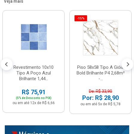
Veja mais
-15%
Revestimento 10x10
Piso 58x58 Tipo A Gióia
Tipo A Poço Azul
Bold Brilhante P4 2,68m²
Brilhante 1,44...
-...
R$ 75,91
De: R$ 33,90
Por: R$ 28,90
(5% de Desconto no PIX)
ou em até 12x de R$ 6,66
ou em até 5x de R$ 5,78