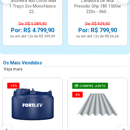
Betoneira 400 Litros Max
Lavadora De Alta
1 Traço 2cv Monofásico
Pressão Ghp 180 1500w
22...
220v - 060...
De: R$ 5.089,90
De: R$ 939,90
Por: R$ 4.799,90
Por: R$ 799,90
ou em até 12x de R$ 399,99
ou em até 12x de R$ 66,66
Os Mais Vendidos
Veja mais
-14%
COMPRE JUNTO
-6%