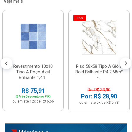
Veja mais
-15%
Revestimento 10x10
Piso 58x58 Tipo A Gióia
Tipo A Poço Azul
Bold Brilhante P4 2,68m²
Brilhante 1,44...
-...
R$ 75,91
De: R$ 33,90
Por: R$ 28,90
(5% de Desconto no PIX)
ou em até 12x de R$ 6,66
ou em até 5x de R$ 5,78