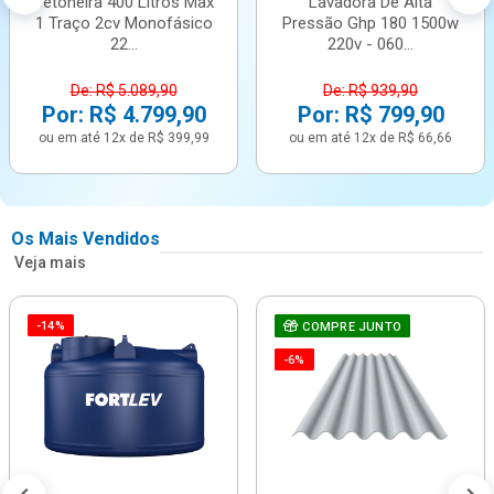
Betoneira 400 Litros Max
Lavadora De Alta
1 Traço 2cv Monofásico
Pressão Ghp 180 1500w
22...
220v - 060...
De: R$ 5.089,90
De: R$ 939,90
Por: R$ 4.799,90
Por: R$ 799,90
ou em até 12x de R$ 399,99
ou em até 12x de R$ 66,66
Os Mais Vendidos
Veja mais
-14%
COMPRE JUNTO
-6%