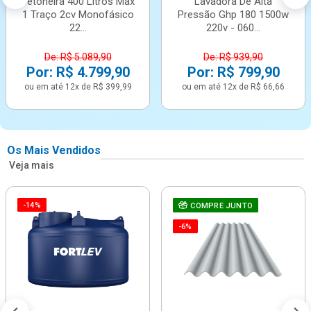
Betoneira 400 Litros Max
Lavadora De Alta
1 Traço 2cv Monofásico
Pressão Ghp 180 1500w
22...
220v - 060...
De: R$ 5.089,90
De: R$ 939,90
Por: R$ 4.799,90
Por: R$ 799,90
ou em até 12x de R$ 399,99
ou em até 12x de R$ 66,66
Os Mais Vendidos
Veja mais
-14%
COMPRE JUNTO
-6%