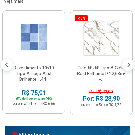
Veja mais
-15%
Revestimento 10x10
Piso 58x58 Tipo A Gióia
Tipo A Poço Azul
Bold Brilhante P4 2,68m²
Brilhante 1,44...
-...
R$ 75,91
De: R$ 33,90
Por: R$ 28,90
(5% de Desconto no PIX)
ou em até 12x de R$ 6,66
ou em até 5x de R$ 5,78