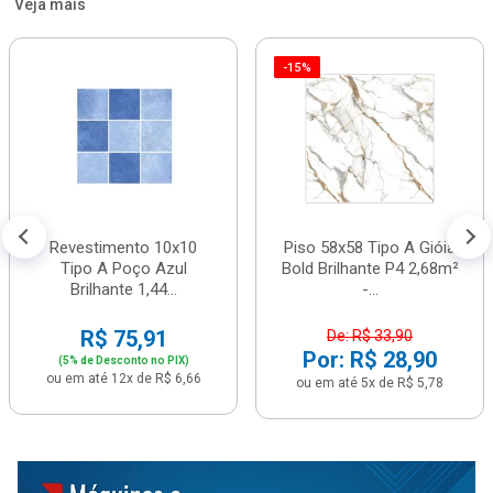
Veja mais
-15%
Revestimento 10x10
Piso 58x58 Tipo A Gióia
Tipo A Poço Azul
Bold Brilhante P4 2,68m²
Brilhante 1,44...
-...
R$ 75,91
De: R$ 33,90
Por: R$ 28,90
(5% de Desconto no PIX)
ou em até 12x de R$ 6,66
ou em até 5x de R$ 5,78