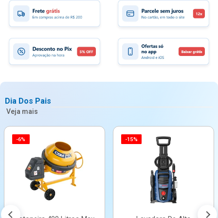
Dia Dos Pais
Veja mais
-6%
-15%