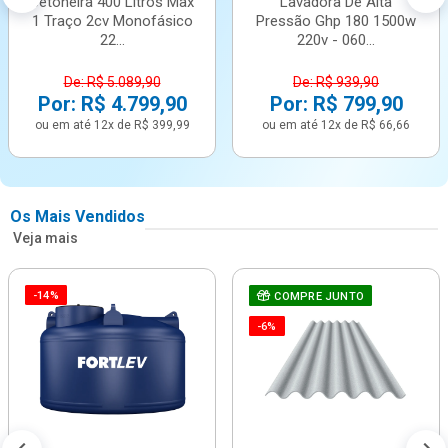
Betoneira 400 Litros Max
Lavadora De Alta
1 Traço 2cv Monofásico
Pressão Ghp 180 1500w
22...
220v - 060...
De: R$ 5.089,90
De: R$ 939,90
Por: R$ 4.799,90
Por: R$ 799,90
ou em até 12x de R$ 399,99
ou em até 12x de R$ 66,66
Os Mais Vendidos
Veja mais
-14%
COMPRE JUNTO
-6%