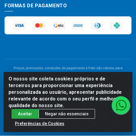
FORMAS DE PAGAMENTO
Preços, promoções, condições de pagamento e frete são válidos para
compras realizadas exclusivamente pelo site. Caso haja divergência de
O nosso site coleta cookies próprios e de
preço de um produto, será válido o preço que for exibido no carrinho de
terceiros para proporcionar uma experiência
compras do site no momento do pagamento. As vendas estão sujeitas a
análise e disponibilidade do estoque. Imagens de produtos meramente
personalizada ao usuário, apresentar publicidade
ilustrativas.
relevante de acordo com o seu perfil e melhorar a
qualidade do nosso site.
Comercial de Construção 2001 LTDA - Av. Congresso
Aceitar
Negar não essenciais
Eucarístico, 1179 - São José, Carpina - PE - CEP: 55811-000 -
70.220.389/0001-66
Preferências de Cookies