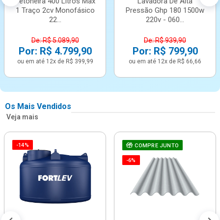
Betoneira 400 Litros Max
Lavadora De Alta
1 Traço 2cv Monofásico
Pressão Ghp 180 1500w
22...
220v - 060...
De: R$ 5.089,90
De: R$ 939,90
Por: R$ 4.799,90
Por: R$ 799,90
ou em até 12x de R$ 399,99
ou em até 12x de R$ 66,66
Os Mais Vendidos
Veja mais
-14%
COMPRE JUNTO
-6%