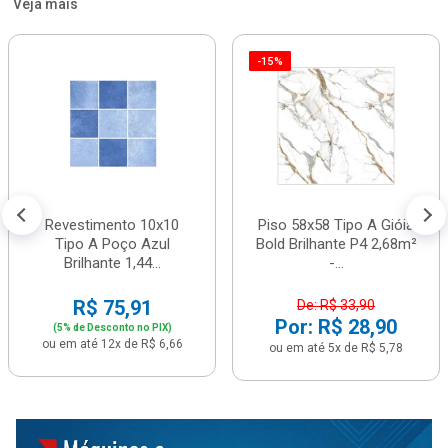
Veja mais
-15%
Revestimento 10x10
Piso 58x58 Tipo A Gióia
Tipo A Poço Azul
Bold Brilhante P4 2,68m²
Brilhante 1,44...
-...
R$ 75,91
De: R$ 33,90
Por: R$ 28,90
(5% de Desconto no PIX)
ou em até 12x de R$ 6,66
ou em até 5x de R$ 5,78