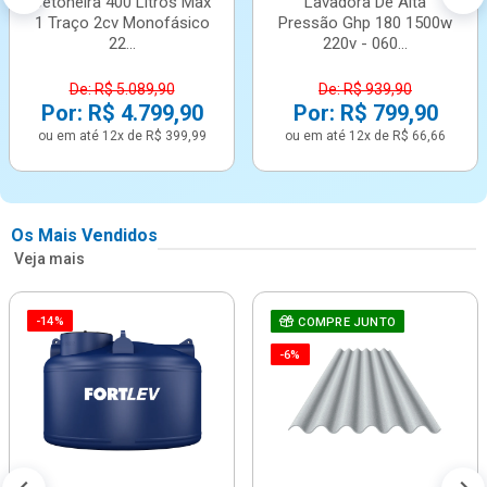
Betoneira 400 Litros Max
Lavadora De Alta
1 Traço 2cv Monofásico
Pressão Ghp 180 1500w
22...
220v - 060...
De: R$ 5.089,90
De: R$ 939,90
Por: R$ 4.799,90
Por: R$ 799,90
ou em até 12x de R$ 399,99
ou em até 12x de R$ 66,66
Os Mais Vendidos
Veja mais
-14%
COMPRE JUNTO
-6%