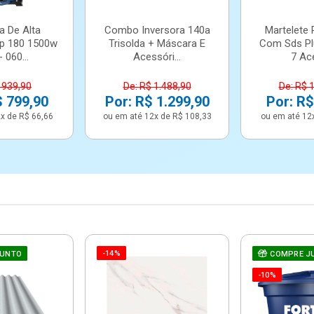
a De Alta
Combo Inversora 140a
Martelete 
p 180 1500w
Trisolda + Máscara E
Com Sds Pl
 060...
Acessóri...
7 Ace
 939,90
De: R$ 1.488,90
De: R$ 
$ 799,90
Por: R$ 1.299,90
Por: R$
x de R$ 66,66
ou em até 12x de R$ 108,33
ou em até 12
-14%
JUNTO
COMPRE J
-10%