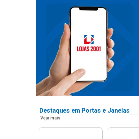
Destaques em Portas e Janelas
Veja mais
nfonada Pvc