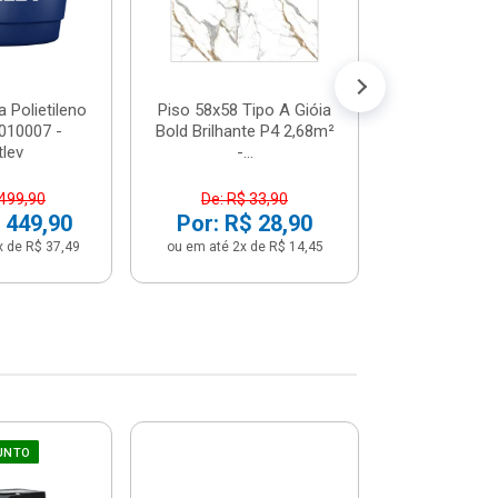
Por: R$ 
ou em até 12x 
 Polietileno
Piso 58x58 Tipo A Gióia
2010007 -
Bold Brilhante P4 2,68m²
tlev
-...
 499,90
De: R$ 33,90
 449,90
Por: R$ 28,90
x de R$ 37,49
ou em até 2x de R$ 14,45
UNTO
Sifão Ajustá
COMPRE JU
66cm Br
2691652