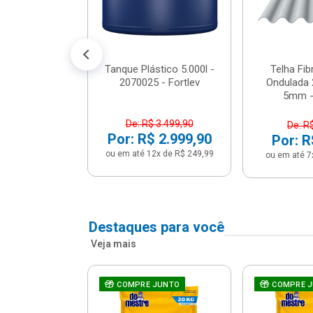
conto no PIX)
2x de R$ 141,66
Tanque Plástico 5.000l -
Telha Fi
2070025 - Fortlev
Ondulada 
5mm - 
De: R$ 3.499,90
De: R
Por: R$ 2.999,90
Por: R
ou em até 12x de R$ 249,99
ou em até 7
Destaques para você
Veja mais
a Com Caixa
COMPRE JUNTO
COMPRE 
 + Assento
ário 3...