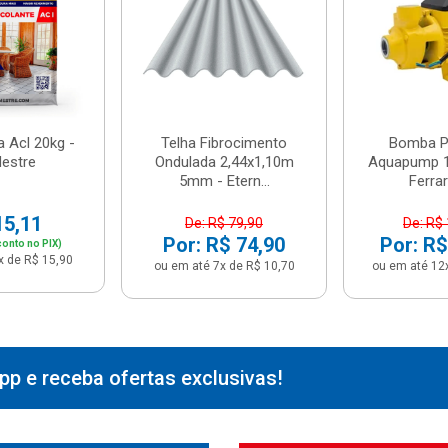
 Acl 20kg -
Telha Fibrocimento
Bomba Pe
estre
Ondulada 2,44x1,10m
Aquapump 1
5mm - Etern...
Ferrari
15,11
De: R$ 79,90
De: R$
Por: R$ 74,90
Por: R$
onto no PIX)
x de R$ 15,90
ou em até 7x de R$ 10,70
ou em até 12
p e receba ofertas exclusivas!