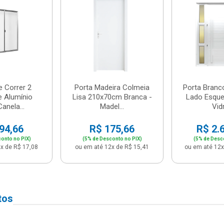
e Correr 2
Porta Madeira Colmeia
Porta Branc
e Alumínio
Lisa 210x70cm Branca -
Lado Esque
anela...
Madel...
Vidr
94,66
R$ 175,66
R$ 2.
onto no PIX)
(5% de Desconto no PIX)
(5% de Desc
x de R$ 17,08
ou em até 12x de R$ 15,41
ou em até 12x
tos