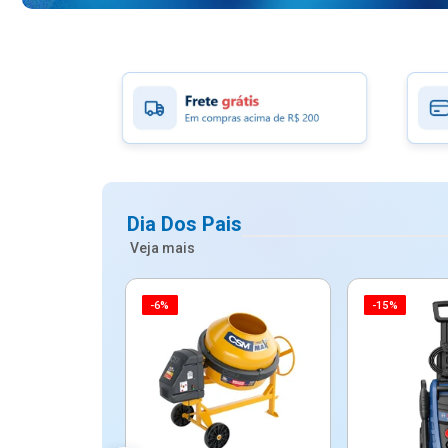
Dia Dos Pais
Veja mais
-6%
-15%
ico Mypa De
dos - Dallare
Dl...
$ 67,90
R$ 54,90
5x de R$ 10,98