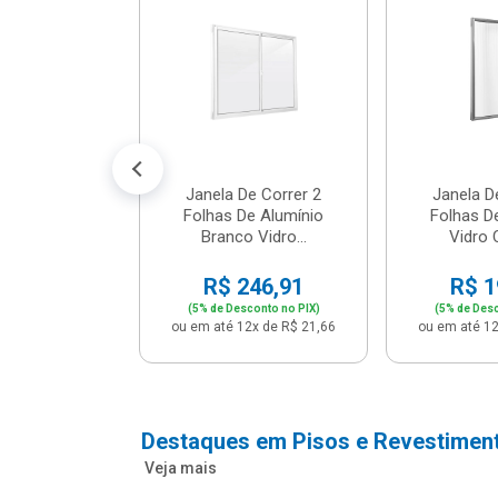
cm Bege -
2 - Per...
147,16
conto no PIX)
2x de R$ 12,91
Janela De Correr 2
Janela D
Folhas De Alumínio
Folhas D
Branco Vidro...
Vidro C
R$ 246,91
R$ 1
(5% de Desconto no PIX)
(5% de Desc
ou em até 12x de R$ 21,66
ou em até 12
Destaques em Pisos e Revestimen
Veja mais