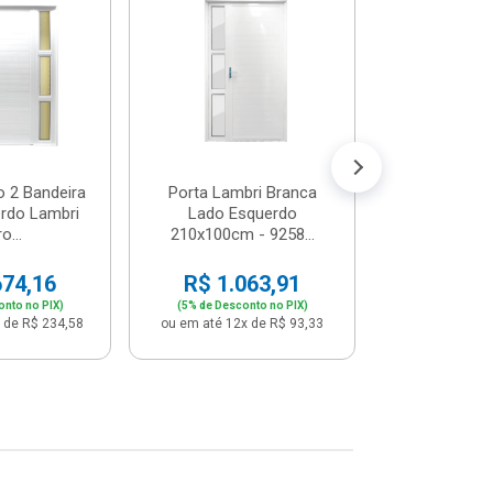
Postigo 
Branca La
R$ 65
(5% de Desco
ou em até 12x
o 2 Bandeira
Porta Lambri Branca
rdo Lambri
Lado Esquerdo
o...
210x100cm - 9258...
674,16
R$ 1.063,91
onto no PIX)
(5% de Desconto no PIX)
 de R$ 234,58
ou em até 12x de R$ 93,33