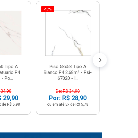
-17%
Piso 58x5
Psi66450 P
Psi66450
R$ 3
(5% de Desco
ou em até 6x
60 Tipo A
Piso 58x58 Tipo A
atuario P4
Bianco P4 2,68m² - Psi-
- Po...
67020 - I...
 34,90
De: R$ 34,90
$ 29,90
Por: R$ 28,90
x de R$ 5,98
ou em até 5x de R$ 5,78