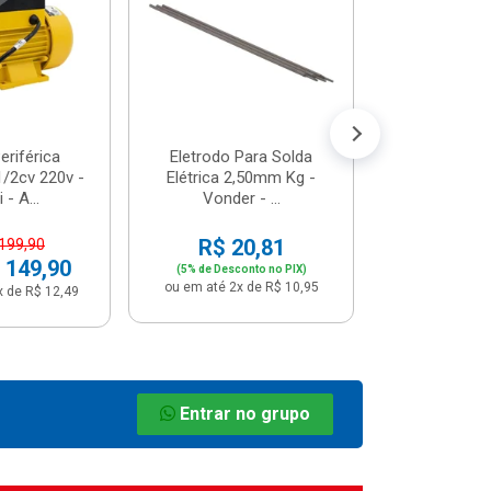
R$ 8
(5% de Desco
ou em até 1x
riférica
Eletrodo Para Solda
/2cv 220v -
Elétrica 2,50mm Kg -
 - A...
Vonder - ...
R$ 20,81
 199,90
 149,90
(5% de Desconto no PIX)
ou em até 2x de R$ 10,95
x de R$ 12,49
Entrar no grupo