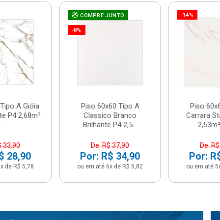
-14%
COMPRE JUNTO
-8%
Tipo A Gióia
Piso 60x60 Tipo A
Piso 60x
nte P4 2,68m²
Classico Branco
Carrara St
...
Brilhante P4 2,5...
2,53m² 
$ 33,90
De: R$ 37,90
De: R$
$ 28,90
Por: R$ 34,90
Por: R
x de R$ 5,78
ou em até 6x de R$ 5,82
ou em até 5