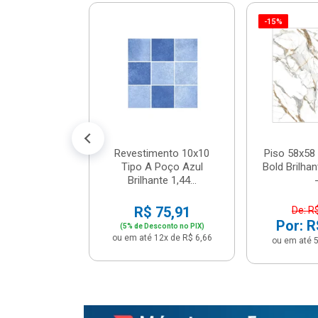
-15%
 Tipo A Pipa
JUNTO
m² - Stela
$ 33,90
R$ 28,90
5x de R$ 5,78
Revestimento 10x10
Piso 58x58 
Tipo A Poço Azul
Bold Brilha
Brilhante 1,44...
-
R$ 75,91
De: R
Por: R
(5% de Desconto no PIX)
ou em até 12x de R$ 6,66
ou em até 5