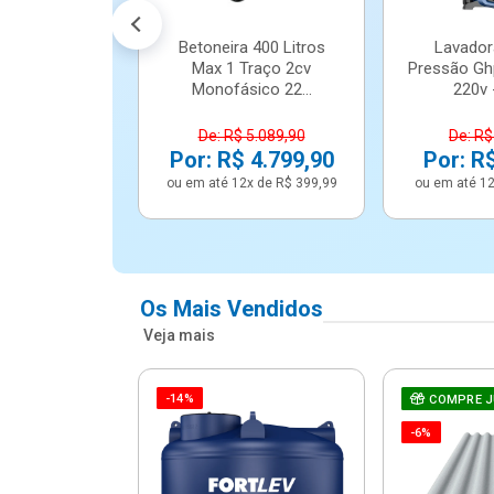
Betoneira 400 Litros
Lavador
Max 1 Traço 2cv
Pressão Gh
Monofásico 22...
220v -
De: R$ 5.089,90
De: R$
Por: R$ 4.799,90
Por: R
ou em até 12x de R$ 399,99
ou em até 12
Os Mais Vendidos
Veja mais
-14%
e Correr 4
COMPRE 
e Alumínio
-6%
Vidro ...
.614,91