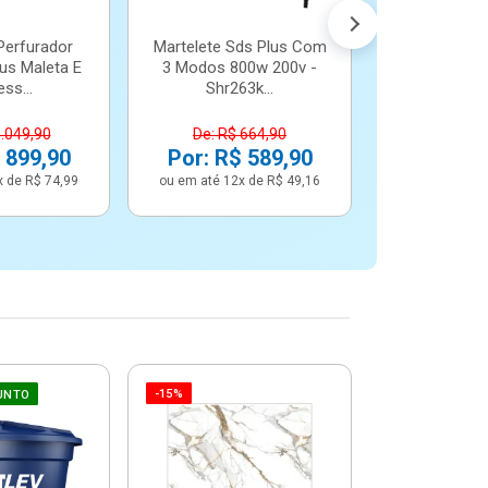
Perfurador
Martelete Sds Plus Com
us Maleta E
3 Modos 800w 200v -
ss...
Shr263k...
1.049,90
De: R$ 664,90
 899,90
Por: R$ 589,90
x de R$ 74,99
ou em até 12x de R$ 49,16
-15%
-6%
UNTO
Betoneira 
Max 1 Tr
Monofási
De: R$ 5