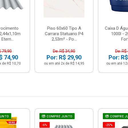
brocimento
Piso 60x60 Tipo A
Caixa D Água
2,44x1,10m
Carrara Statuario P4
1000l - 
Etern...
2,53m² - Po...
For
$ 79,90
De: R$ 34,90
De: R$
$ 74,90
Por: R$ 29,90
Por: R$
x de R$ 10,70
ou em até 2x de R$ 14,95
ou em até 12
JUNTO
COMPRE JUNTO
COMPRE J
-6%
-25%