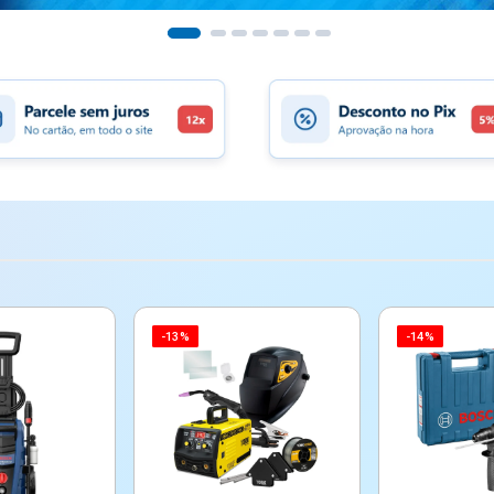
-13%
-14%