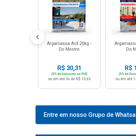
574,66
conto no PIX)
2x de R$ 50,41
Argamassa Acll 20kg -
Argamassa
Do Mestre
Do M
R$ 30,31
R$ 
(5% de Desconto no PIX)
(5% de Desc
ou em até 3x de R$ 10,63
ou em até 1
Entre em nosso Grupo de Whatsap