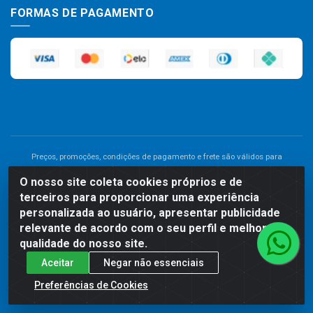
FORMAS DE PAGAMENTO
Preços, promoções, condições de pagamento e frete são válidos para
compras realizadas exclusivamente pelo site. Caso haja divergência de
O nosso site coleta cookies próprios e de
preço de um produto, será válido o preço que for exibido no carrinho de
terceiros para proporcionar uma experiência
compras do site no momento do pagamento. As vendas estão sujeitas a
análise e disponibilidade do estoque. Imagens de produtos meramente
personalizada ao usuário, apresentar publicidade
ilustrativas.
relevante de acordo com o seu perfil e melhorar a
qualidade do nosso site.
Comercial de Construção 2001 LTDA - Av. Congresso
Aceitar
Negar não essenciais
Eucarístico, 1179 - São José, Carpina - PE - CEP: 55811-000 -
70.220.389/0001-66
Preferências de Cookies