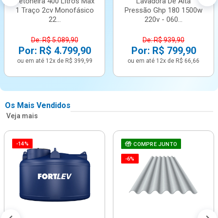
Betoneira 400 Litros Max
Lavadora De Alta
1 Traço 2cv Monofásico
Pressão Ghp 180 1500w
22...
220v - 060...
De: R$ 5.089,90
De: R$ 939,90
Por: R$ 4.799,90
Por: R$ 799,90
ou em até 12x de R$ 399,99
ou em até 12x de R$ 66,66
Os Mais Vendidos
Veja mais
-14%
COMPRE JUNTO
-6%